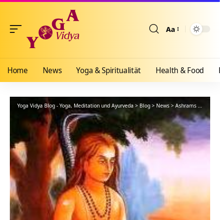
Aa
Größenänderun
Home
News
Yoga & Spiritualität
Health & Food
Yoga Vidya Blog - Yoga, Meditation und Ayurveda
>
Blog
>
News
>
Ashrams
>
Bad Me