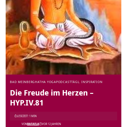
BAD MEINBERG
HATHA YOGA
PODCAST
TÄGL. INSPIRATION
Die Freude im Herzen –
HYP.IV.81
LESEZEIT: 1 MIN
VON
RAFAELA
VOR 12 JAHREN