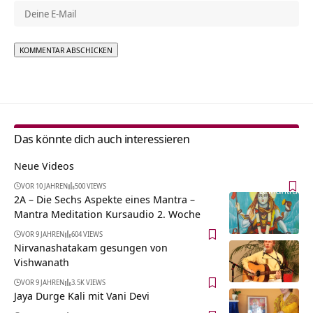
Alternative:
Das könnte dich auch interessieren
Neue Videos
VOR 10 JAHREN
500 VIEWS
2A – Die Sechs Aspekte eines Mantra –
Mantra Meditation Kursaudio 2. Woche
VOR 9 JAHREN
604 VIEWS
Nirvanashatakam gesungen von
Vishwanath
VOR 9 JAHREN
3.5K VIEWS
Jaya Durge Kali mit Vani Devi