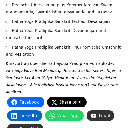
Deutsche Übersetzung plus Kommentare von Swami
Brahmananda, Swami Vishnu-devananda und Sukadev
Hatha Yoga Pradipika Sanskrit Text auf Devanagari
Hatha Yoga Pradipika Sanskrit: Devanangari und
römische Umschrift
Hatha Yoga Pradipika Sanskrit – nur römische Umschrift
und Rezitation
Kurzvortrag über die
Hathayoga Pradipika
von
Sukadev
von
Yoga Vidya Bad Meinberg.
Hier klicken für weitere Infos zu:
Seminare
bei
Yoga
Vidya,
Meditation
,
Ayurveda
,
Yogalehrer
Ausbildung
.
Alle täglichen Inspirationen mp3 mit Player zum
Anhören
Facebook
Share on X
LinkedIn
WhatsApp
Email