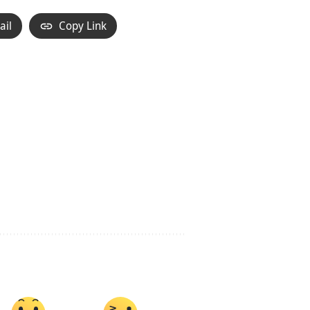
ail
Copy Link