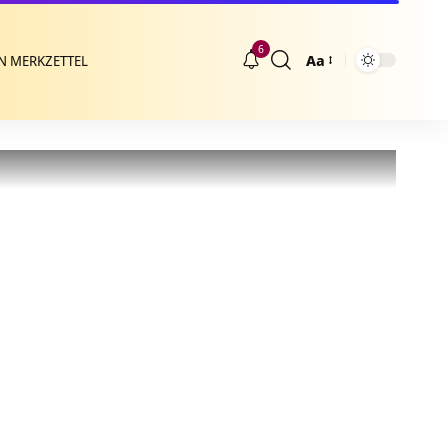
6
Aa
N MERKZETTEL
Größenänderung