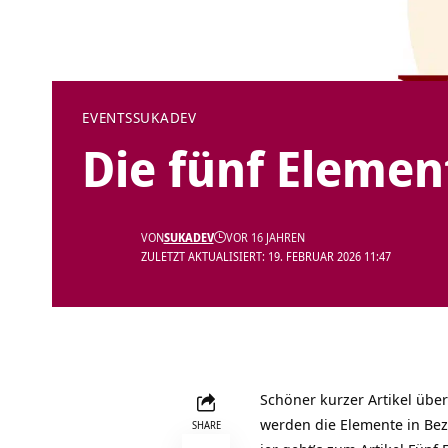
EVENTS
SUKADEV
Die fünf Eleme
VON
SUKADEV
VOR 16 JAHREN
ZULETZT AKTUALISIERT: 19. FEBRUAR 2026 11:47
Schöner kurzer Artikel übe
werden die Elemente in Be
SHARE