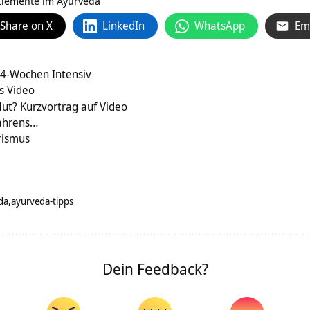
 Elemente im Ayurveda
Share on X
LinkedIn
WhatsApp
Em
 4-Wochen Intensiv
ls Video
ut? Kurzvortrag auf Video
fahrens…
rismus
da
ayurveda-tipps
Dein Feedback?