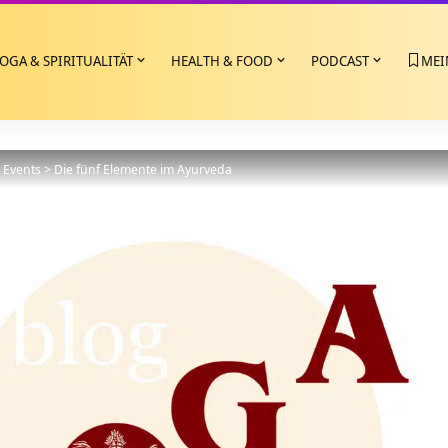
OGA & SPIRITUALITÄT
HEALTH & FOOD
PODCAST
MEI
>
Events
>
Die fünf Elemente im Ayurveda