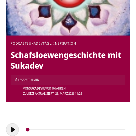
PODCAST
SUKADEV
TÄGL. INSPIRATION
Schafsloewengeschichte mit
Sukadev
LESEZEIT: 0 MIN
VON
SUKADEV
VOR 16 JAHREN
ZULETZT AKTUALISIERT: 28. MÄRZ 2026 11:25
Audio-
Player