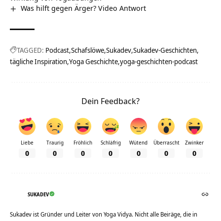
Was hilft gegen Ärger? Video Antwort
TAGGED:
Podcast
Schafslöwe
Sukadev
Sukadev-Geschichten
tägliche Inspiration
Yoga Geschichte
yoga-geschichten-podcast
Dein Feedback?
Liebe
Traurig
Fröhlich
Schläfrig
Wütend
Überrascht
Zwinker
0
0
0
0
0
0
0
SUKADEV
Sukadev ist Gründer und Leiter von Yoga Vidya. Nicht alle Beiräge, die in