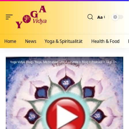
Aa
Größenänderun
Home
News
Yoga & Spiritualität
Health & Food
Yoga Vidya Blog - Yoga, Meditation und Ayurveda
>
Blog
>
Podcast
>
Tägl. Inspiration