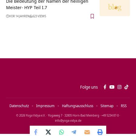
Die Bedeutung der Namen der heilligen
Meister- HYP Teil I.7
VOR 14 JAHREN
623 VIEWS
Folge uns
Datenschutz
Impressum
Haftungsausschluss
Sitemap
RSS
© 2026 Yoga Vidya e.V. · Yogaweg 7 · 32805 Horn‑Bad Meinberg · +49 5234 87‑0 ·
info@yoga‑vidya.de