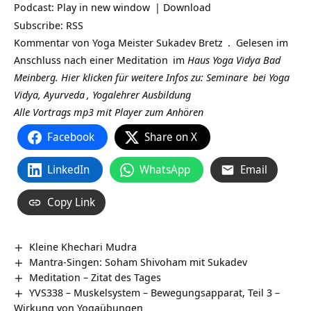
Podcast:
Play in new window
|
Download
Subscribe:
RSS
Kommentar von Yoga Meister
Sukadev Bretz
. Gelesen im
Anschluss nach einer
Meditation
im
Haus Yoga Vidya Bad
Meinberg.
Hier klicken für weitere Infos zu:
Seminare
bei Yoga
Vidya,
Ayurveda
,
Yogalehrer Ausbildung
Alle Vortrags mp3 mit Player zum Anhören
Facebook
Share on X
LinkedIn
WhatsApp
Email
Copy Link
Kleine Khechari Mudra
Mantra-Singen: Soham Shivoham mit Sukadev
Meditation – Zitat des Tages
YVS338 – Muskelsystem – Bewegungsapparat, Teil 3 –
Wirkung von Yogaübungen