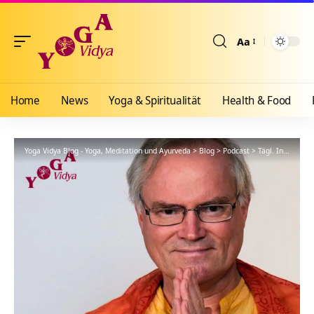
Aa
Größenänderun
Home
News
Yoga & Spiritualität
Health & Food
Yoga Vidya Blog - Yoga, Meditation und Ayurveda
>
Blog
>
Podcast
>
Tägl. Inspiration