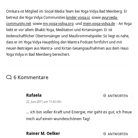
Omkara ist Mitglied im Social Media Team bei Yoga Vidya Bad Meinberg. Er
betreut die Yoga Vidya Communities
kinder-yoga.cc
sowie
ayurveda-
community.net
sowie
my.yoga-vidya.org
und
mein.yoga-vidya.de
- An Yoga
liebt er vor allem Bhakti-Yoga, Meditation und Kirtansingen. Er ist
leidenschaftlicher Obertonsänger und Maultrommelspieler. So liegt es nahe,
dass er im Yoga Vidya Hauptblog den Mantra Podcast fortführt und mit
neuen Beiträgen aus Mantra- und Kirtan Gesangsaufnahmen aus dem Haus
Yoga Vidya in Bad Meinberg bereichert.
6 Kommentare
Rafaela
ANTWORTEN
22. Juni 2011 um 11:42 Uhr
… ich bin voller Kraft und Energie, mir geht es gut, ich freue
mich auf einen wundeschönen Tag!
Rainer M. Oelker
ANTWORTEN