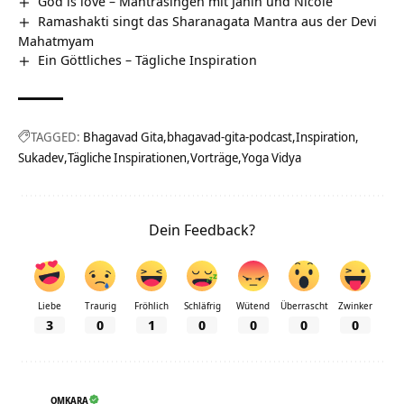
God is love – Mantrasingen mit Janin und Nicole
Ramashakti singt das Sharanagata Mantra aus der Devi
Mahatmyam
Ein Göttliches – Tägliche Inspiration
TAGGED:
Bhagavad Gita
bhagavad-gita-podcast
Inspiration
Sukadev
Tägliche Inspirationen
Vorträge
Yoga Vidya
Dein Feedback?
Liebe
Traurig
Fröhlich
Schläfrig
Wütend
Überrascht
Zwinker
3
0
1
0
0
0
0
OMKARA