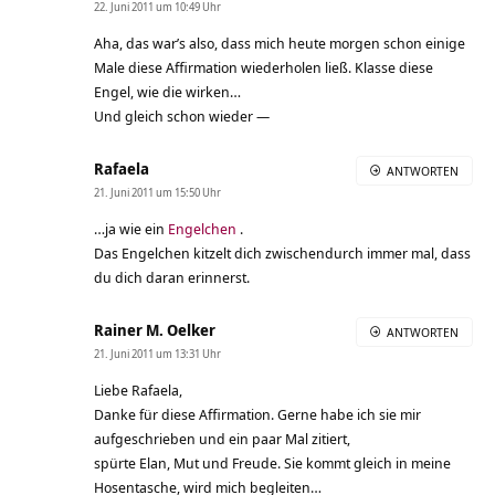
22. Juni 2011 um 10:49 Uhr
Aha, das war’s also, dass mich heute morgen schon einige
Male diese Affirmation wiederholen ließ. Klasse diese
Engel, wie die wirken…
Und gleich schon wieder —
Rafaela
ANTWORTEN
21. Juni 2011 um 15:50 Uhr
…ja wie ein
Engelchen
.
Das Engelchen kitzelt dich zwischendurch immer mal, dass
du dich daran erinnerst.
Rainer M. Oelker
ANTWORTEN
21. Juni 2011 um 13:31 Uhr
Liebe Rafaela,
Danke für diese Affirmation. Gerne habe ich sie mir
aufgeschrieben und ein paar Mal zitiert,
spürte Elan, Mut und Freude. Sie kommt gleich in meine
Hosentasche, wird mich begleiten…