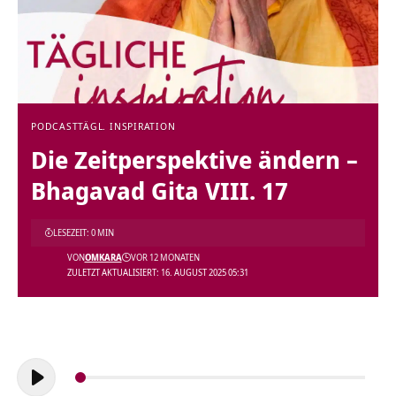
PODCAST
TÄGL. INSPIRATION
Die Zeitperspektive ändern –
Bhagavad Gita VIII. 17
LESEZEIT: 0 MIN
VON
OMKARA
VOR 12 MONATEN
ZULETZT AKTUALISIERT: 16. AUGUST 2025 05:31
Audio-
Player