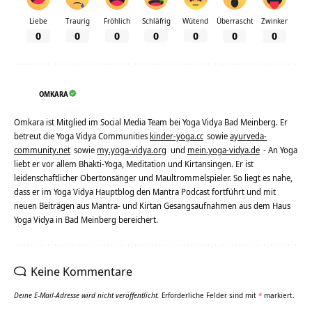
Liebe
Traurig
Fröhlich
Schläfrig
Wütend
Überrascht
Zwinker
0
0
0
0
0
0
0
OMKARA
Omkara ist Mitglied im Social Media Team bei Yoga Vidya Bad Meinberg. Er
betreut die Yoga Vidya Communities
kinder-yoga.cc
sowie
ayurveda-
community.net
sowie
my.yoga-vidya.org
und
mein.yoga-vidya.de
- An Yoga
liebt er vor allem Bhakti-Yoga, Meditation und Kirtansingen. Er ist
leidenschaftlicher Obertonsänger und Maultrommelspieler. So liegt es nahe,
dass er im Yoga Vidya Hauptblog den Mantra Podcast fortführt und mit
neuen Beiträgen aus Mantra- und Kirtan Gesangsaufnahmen aus dem Haus
Yoga Vidya in Bad Meinberg bereichert.
Keine Kommentare
Deine E-Mail-Adresse wird nicht veröffentlicht.
Erforderliche Felder sind mit
*
markiert.