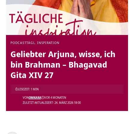
PODCAST
TÄGL. INSPIRATION
Geliebter Arjuna, wisse, ich
bin Brahman – Bhagavad
Gita XIV 27
LESEZEIT: 1 MIN
VON
OMKARA
VOR 4 MONATEN
ZULETZT AKTUALISIERT: 24. MÄRZ 2026 18:00