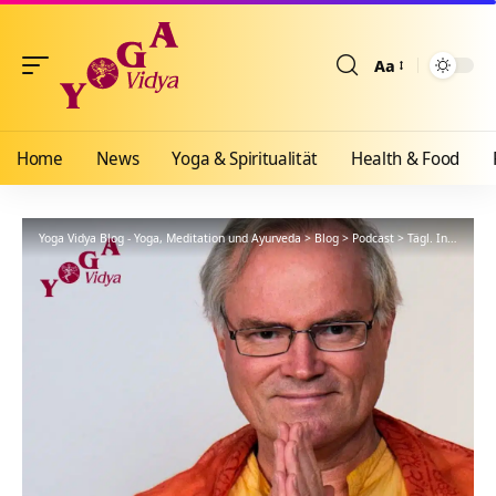
Aa
Größenänderun
Home
News
Yoga & Spiritualität
Health & Food
Yoga Vidya Blog - Yoga, Meditation und Ayurveda
>
Blog
>
Podcast
>
Tägl. Inspiration