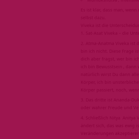
Es ist klar, dass man, wenn
selbst dazu.
Viveka ist die Unterscheid
Sat-Asat Viveka – die U
Atma-Anatma Viveka ist 
bin ich nicht. Diese Frage i
dich aber fragst, wer bin i
ich bin
Bewusstsein
, dann 
natürlich wirst Du dann al
Körper, ich bin unsterblic
Körper passiert, noch, wenn
Das dritte ist Ananda-Du
oder wahrer Freude und V
Schließlich
Nitya
Anitya 
ändert sich, das was ewig i
Veränderungen akzeptieren. 