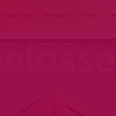
OGA & SPIRITUALITÄT
HEALTH & FOOD
PODCAST
MEI
t
>
Vorträge
>
08 Sadhana Chatushthaya – Spirituelle Eigenschaften für Gelas