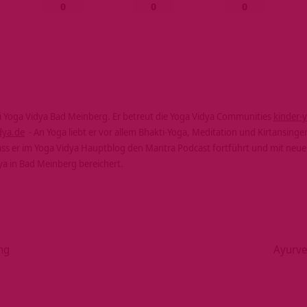
0
0
0
ei Yoga Vidya Bad Meinberg. Er betreut die Yoga Vidya Communities
kinder-
dya.de
- An Yoga liebt er vor allem Bhakti-Yoga, Meditation und Kirtansingen
dass er im Yoga Vidya Hauptblog den Mantra Podcast fortführt und mit neue
 in Bad Meinberg bereichert.
ng
Ayurve