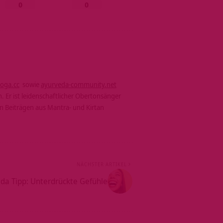
0
0
yoga.cc
sowie
ayurveda-community.net
. Er ist leidenschaftlicher Obertonsänger
n Beiträgen aus Mantra- und Kirtan
NÄCHSTER ARTIKEL
da Tipp: Unterdrückte Gefühle