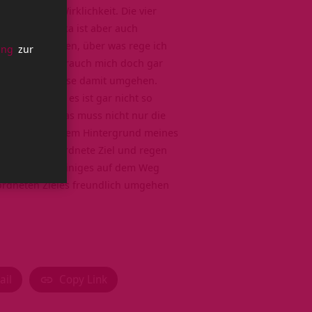
relativeren Wirklichkeit. Die vier
itualität
. Viveka ist aber auch
nst Dich fragen, über was rege ich
ung
zur
ntnis
, ja ich brauch mich doch gar
 auf andere Weise damit umgehen.
fgeregt, und es ist gar nicht so
s Ziel und das muss nicht nur die
 fragen, vor dem Hintergrund meines
en das übergeordnete Ziel und regen
, dass Du auf einiges auf dem Weg
ordneten Zieles freundlich umgehen
ail
Copy Link