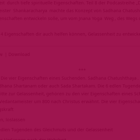
eit
durch tiefe spirituelle Eigenschaften. Teil 8 der Podcastreihe „
ister
Shankaracharya
machte das Konzept von
Sadhana Chatush
enschaften entwickeln solle, um vom
Jnana Yoga
Weg
, des Wegs 
e 4 Eigenschaften dir auch helfen können, Gelassenheit zu entwick
ow
|
Download
***
e. Die vier Eigenschaften eines Suchenden.
Sadhana Chatushthaya
.
dhana Shartanam oder auch Sada Shartakam. Die 6 edlen Tugenden
ritte zur Gelassenheit, gehören zu den vier Eigenschaften eines S
 Vedantameister um 800 nach Christus erwähnt. Die vier Eigenscha
skraft
n, loslassen
 edlen Tugenden des Gleichmuts und der Gelassenheit
ves Verlangen nach der Wahrheit.