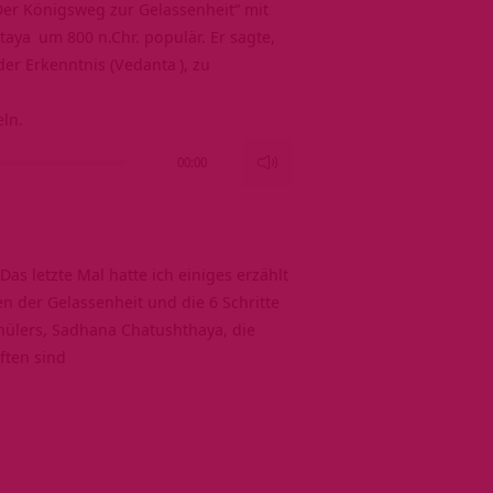
Der Königsweg zur Gelassenheit
“ mit
taya
um 800 n.Chr. populär. Er sagte,
der Erkenntnis (
Vedanta
), zu
eln.
00:00
Pfeiltasten
Hoch/Runter
benutzen,
um
 Das letzte Mal hatte ich einiges erzählt
die
 der Gelassenheit und die 6 Schritte
Lautstärke
chülers, Sadhana Chatushthaya, die
zu
ften sind
regeln.