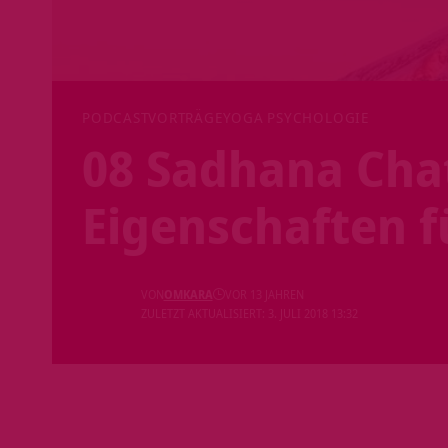
PODCAST
VORTRÄGE
YOGA PSYCHOLOGIE
08 Sadhana Chat
Eigenschaften f
VON
OMKARA
VOR 13 JAHREN
ZULETZT AKTUALISIERT: 3. JULI 2018 13:32