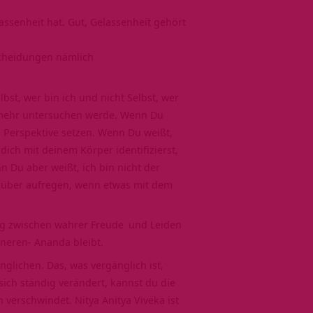
lassenheit hat. Gut, Gelassenheit gehört
scheidungen nämlich
bst, wer bin ich und nicht Selbst, wer
mehr untersuchen werde. Wenn Du
ge Perspektive setzen. Wenn Du weißt,
ich mit deinem Körper identifizierst,
 Du aber weißt, ich bin nicht der
arüber aufregen, wenn etwas mit dem
ng zwischen wahrer
Freude
und
Leiden
neren- Ananda bleibt.
lichen. Das, was vergänglich ist,
 sich ständig verändert, kannst du die
 verschwindet. Nitya Anitya Viveka ist