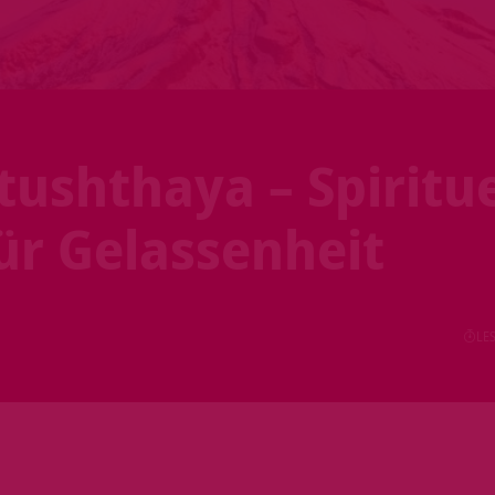
ushthaya – Spiritue
ür Gelassenheit
LES