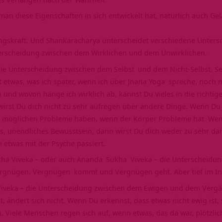
 man diese Eigenschaften in sich entwickelt hat, natürlich auch Ge
ungskraft. Und Shankaracharya unterscheidet verschiedene Unter
nterscheidung zwischen dem Wirklichen und dem Unwirklichen.
die Unterscheidung zwischen dem
Selbst
und dem Nicht-Selbst. Sel
st etwas, was ich später, wenn ich über
Jnana Yoga
spreche, noch 
ch und wovon hänge ich wirklich ab, kannst Du vieles in die richti
wirst Du dich nicht zu sehr aufregen über andere Dinge. Wenn Du d
le möglichen Probleme haben, wenn der Körper Probleme hat. Wenn
hes, unendliches Bewusstsein, dann wirst Du dich weder zu sehr d
 etwas mit der Psyche passiert.
kha Viveka – oder auch
Ananda
Sukha
Viveka – die Unterscheidu
ergnügen.
Vergnügen
kommt und Vergnügen geht. Aber tief im In
Viveka – die Unterscheidung zwischen dem Ewigen und dem Vergäng
st, ändert sich nicht. Wenn Du erkennst, dass etwas nicht ewig ist,
Viele Menschen regen sich auf, wenn etwas, das da war, plötzlich