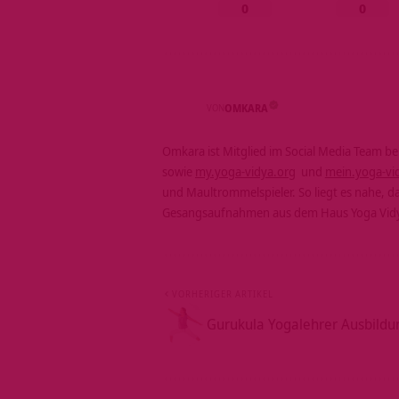
0
0
VON
OMKARA
Omkara ist Mitglied im Social Media Team b
sowie
my.yoga-vidya.org
und
mein.yoga-vi
und Maultrommelspieler. So liegt es nahe, 
Gesangsaufnahmen aus dem Haus Yoga Vidya
VORHERIGER ARTIKEL
Gurukula Yogalehrer Ausbildu