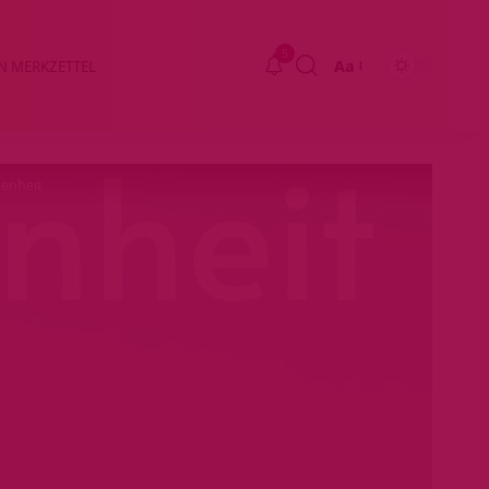
5
Aa
N MERKZETTEL
Größenänderung
senheit