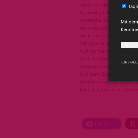
nicht um das höchste Ziel ge
Tägl
Eigenschaften eines Such
Unterscheidungskraft. Ang
Mit dem
mich eigentlich auf? Macht 
Kenntn
nicht aufzuregen, es gibt 
Vairagya heisst dann auch L
wichtig, dann kannst du es
höchste
Verwirklichung
sei
KEIN SPAM,
übergeordneten Ziels, was h
sich dann über Kleinigkeit
dorthin verzichten kannst
kannst. Als nächstes sprech
Facebook