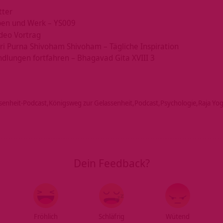
tter
ben und Werk – YS009
ideo Vortrag
ri Purna Shivoham Shivoham – Tägliche Inspiration
dlungen fortfahren – Bhagavad Gita XVIII 3
senheit-Podcast
Königsweg zur Gelassenheit
Podcast
Psychologie
Raja Yo
Dein Feedback?
Fröhlich
Schläfrig
Wütend