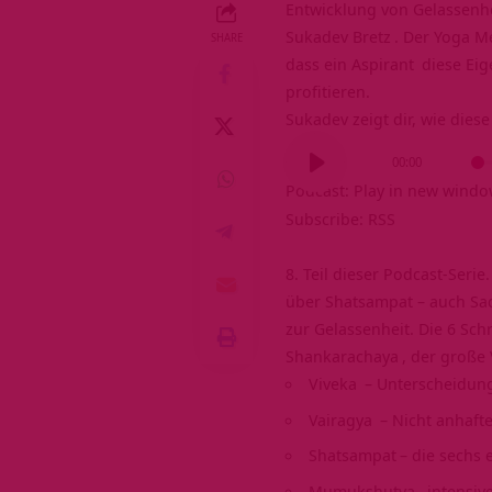
Entwicklung von
Gelassenh
Sukadev Bretz
. Der Yoga
Me
SHARE
dass ein
Aspirant
diese Eig
profitieren.
Sukadev zeigt dir, wie dies
Audio-
00:00
Player
Podcast:
Play in new wind
Subscribe:
RSS
8. Teil dieser Podcast-Seri
über Shatsampat – auch Sa
zur Gelassenheit. Die 6 Sch
Shankarachaya
, der große
Viveka
– Unterscheidung
Vairagya
– Nicht anhafte
Shatsampat
– die sechs
Mumukshutva
, intensi