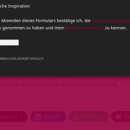
ht, die vier sind auch hilfreich oder wichtig vom Standpunkt einer 
iche Inspiration
enden stammen vom Jnana Yoga, vom
Vedanta
, also sehr hohe
Spir
enommen, Du regst dich über etwas auf, kommt Viveka und Du kan
 Absenden dieses Formulars bestätige ich, die
Datenschutzerklär
das überhaupt einen Sinn? Viveka ist dann die intellektuelle
Erken
is genommen zu haben und mein
Widerspruchsrecht
zu kennen.
gar keine Notwendigkeit mich darüber aufzuregen. Ich kann auch
oslassen. Angenommen, Du stellst fest, Du hast Dich über etwas au
 loslassen. Mumukshutva, angenommen, du hast ein übergeordnete
n, angenommen Du hast ein übergeordnetes Ziel, dann kannst Du
 ABMELDUNG JEDERZEIT MÖGLICH.
eißt das, für das, was jetzt konkret ist? Viele Menschen vergess
en auf. Indem Du aber ein übergeordnetes Ziel erkennst, weißt Du
 und dass du auch mit deinen Mitmenschen, zum Wohl des überge
e ich über Gelassenheit durch spirituelle Lebenseinstellung.
Share on X
LinkedIn
WhatsApp
Em