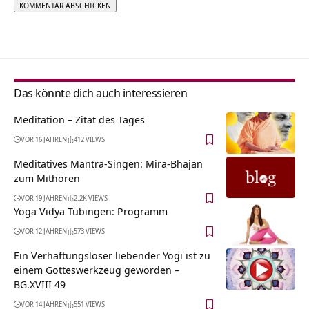
Alternative:
Das könnte dich auch interessieren
Meditation – Zitat des Tages
VOR 16 JAHREN
412 VIEWS
Meditatives Mantra-Singen: Mira-Bhajan
zum Mithören
VOR 19 JAHREN
2.2K VIEWS
Yoga Vidya Tübingen: Programm
VOR 12 JAHREN
573 VIEWS
Ein Verhaftungsloser liebender Yogi ist zu
einem Gotteswerkzeug geworden –
BG.XVIII 49
VOR 14 JAHREN
551 VIEWS