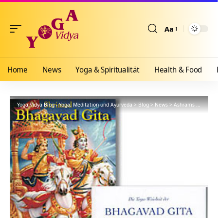
Aa
Größenänderun
Home
News
Yoga & Spiritualität
Health & Food
Yoga Vidya Blog - Yoga, Meditation und Ayurveda
>
Blog
>
News
>
Ashrams
>
Bad Me