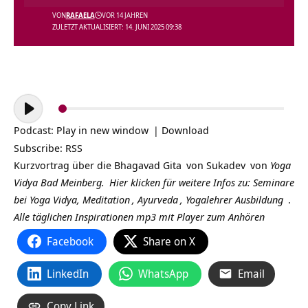
VON
RAFAELA
VOR 14 JAHREN
ZULETZT AKTUALISIERT: 14. JUNI 2025 09:38
Audio-
Player
Podcast:
Play in new window
|
Download
Subscribe:
RSS
Kurzvortrag über die
Bhagavad Gita
von
Sukadev
von
Yoga
Vidya Bad Meinberg.
Hier klicken für weitere Infos zu:
Seminare
bei Yoga Vidya,
Meditation
,
Ayurveda
,
Yogalehrer Ausbildung
.
Alle täglichen Inspirationen mp3 mit Player zum Anhören
Facebook
Share on X
LinkedIn
WhatsApp
Email
Copy Link