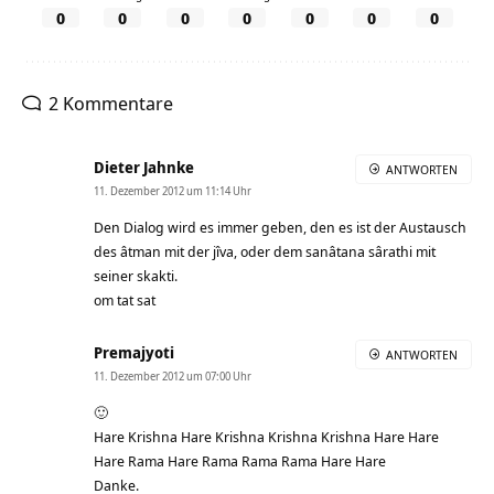
0
0
0
0
0
0
0
2 Kommentare
Dieter Jahnke
ANTWORTEN
11. Dezember 2012 um 11:14 Uhr
Den Dialog wird es immer geben, den es ist der Austausch
des âtman mit der jîva, oder dem sanâtana sârathi mit
seiner skakti.
om tat sat
Premajyoti
ANTWORTEN
11. Dezember 2012 um 07:00 Uhr
🙂
Hare Krishna Hare Krishna Krishna Krishna Hare Hare
Hare Rama Hare Rama Rama Rama Hare Hare
Danke.