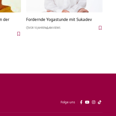
n der
Fordernde Yogastunde mit Sukadev
VOR 10 JAHREN
484 VIEWS
Folge uns