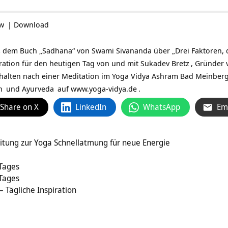
ow
|
Download
 dem Buch „Sadhana“ von Swami Sivananda über „Drei Faktoren, d
iration für den heutigen Tag von und mit
Sukadev Bretz
, Gründer 
halten nach einer Meditation im Yoga Vidya Ashram Bad Meinberg
n
und
Ayurveda
auf
www.yoga-vidya.de
.
Share on X
LinkedIn
WhatsApp
Em
itung zur Yoga Schnellatmung für neue Energie
 Tages
 Tages
– Tägliche Inspiration