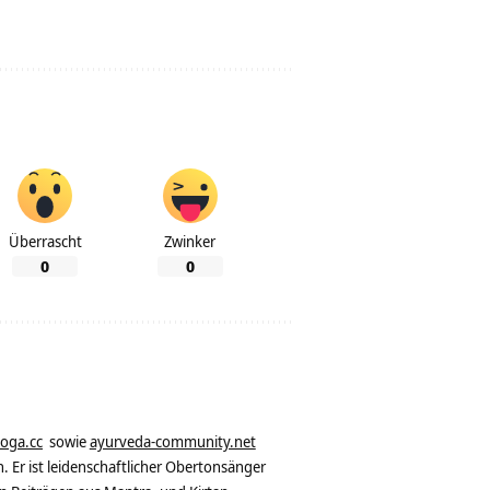
Überrascht
Zwinker
0
0
yoga.cc
sowie
ayurveda-community.net
. Er ist leidenschaftlicher Obertonsänger