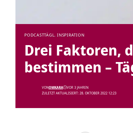
PODCAST
TÄGL. INSPIRATION
Drei Faktoren, 
bestimmen – Täg
VON
OMKARA
VOR 3 JAHREN
ZULETZT AKTUALISIERT: 28. OKTOBER 2022 12:23