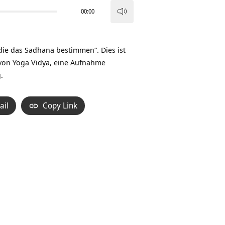
00:00
Pfeiltasten
Hoch/Runter
benutzen,
ie das Sadhana bestimmen“. Dies ist
um
von Yoga Vidya, eine Aufnahme
die
.
Lautstärke
zu
ail
Copy Link
regeln.