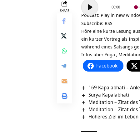
Audio-
00:00
Player
SHARE
Podcast:
Play in new wind
Subscribe:
RSS
Höre eine kurze Lesung aus
ein kurzer Vortrag als Insp
während eines Satsangs ge
Infos über
Yoga
,
Meditatio
Facebook
169 Kapalabhati – Anle
Surya Kapalabhati
Meditation – Zitat des
Meditation – Zitat des
Höheres Ziel im Leben 