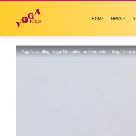
HOME
NEWS
Y
Yoga Vidya Blog - Yoga, Meditation und Ayurveda
>
Blog
>
Podcas