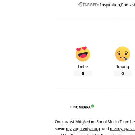
TAGGED:
Inspiration
Podcas
Liebe
Traurig
0
0
VON
OMKARA
Omkara ist Mitglied im Social Media Team b
sowie
my.yoga-vidya.org
und
mein.yoga-vi