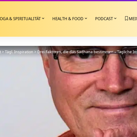
OGA & SPIRITUALITÄT
HEALTH & FOOD
PODCAST
MEI
t
>
Tägl. Inspiration
>
Drei Faktoren, die das Sadhana bestimmen – Tägliche In