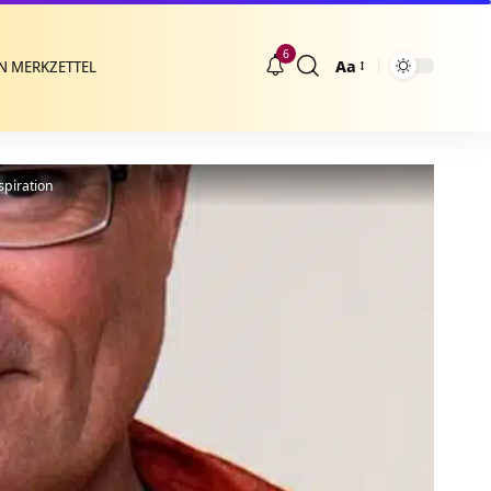
6
Aa
N MERKZETTEL
Größenänderung
spiration