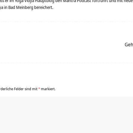
dass er im Yoga Vidya Hauptblog den Mantra Podcast fortführt und mit neue
 in Bad Meinberg bereichert.
Geh
rderliche Felder sind mit
*
markiert.