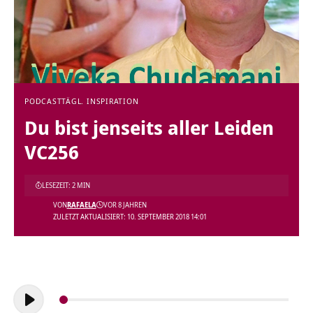
PODCAST
TÄGL. INSPIRATION
Du bist jenseits aller Leiden
VC256
LESEZEIT: 2 MIN
VON
RAFAELA
VOR 8 JAHREN
ZULETZT AKTUALISIERT: 10. SEPTEMBER 2018 14:01
Audio-
Player