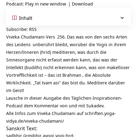
Podcast:
Play in new window
|
Download
Inhalt
Subscribe:
RSS
Viveka Chudamani Vers
256. Das was von den sechs Arten
des
Leidens
unberührt bleibt, worüber die Yogis in ihrem
Herzen/Inneren (hrid) meditieren, was durch die
Sinnesorgane nicht erfasst werden kann, das was der
Intellekt (buddhi) nicht erkennen kann, was von makelloser
Vortrefflichkeit ist – das ist
Brahman
, die Absolute
Wirklichkeit. „Tat tvam asi“ das bist du. Meditiere darüber
im Geist!
Lausche in dieser Ausgabe des Täglichen-Inspirationen-
Podcast dem Kommentar von und mit Sukadev.
Alle Infos zum Viveka Chudamani auf
schriften.yoga-
vidya.de/viveka-chudamani/
Sanskrit Text:
ṣaḍbhir ūrmibhir ayogi yogi-hṛd-