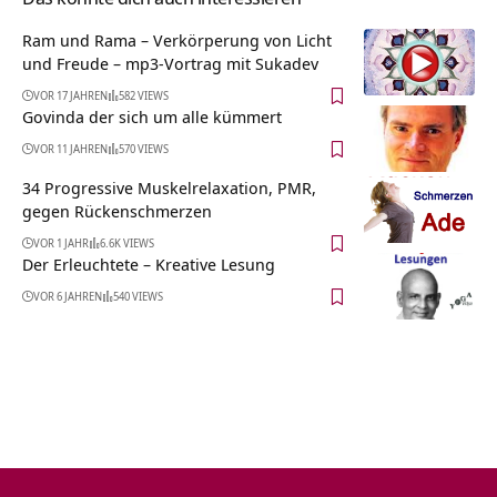
Ram und Rama – Verkörperung von Licht
und Freude – mp3-Vortrag mit Sukadev
VOR 17 JAHREN
582 VIEWS
Govinda der sich um alle kümmert
VOR 11 JAHREN
570 VIEWS
34 Progressive Muskelrelaxation, PMR,
gegen Rückenschmerzen
VOR 1 JAHR
6.6K VIEWS
Der Erleuchtete – Kreative Lesung
VOR 6 JAHREN
540 VIEWS