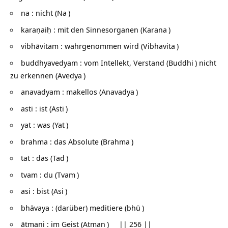
na : nicht (
Na
)
karaṇaiḥ : mit den Sinnesorganen (
Karana
)
vibhāvitam : wahrgenommen wird (
Vibhavita
)
buddhyavedyam : vom Intellekt, Verstand (
Buddhi
) nicht
zu erkennen (
Avedya
)
anavadyam : makellos (
Anavadya
)
asti : ist (
Asti
)
yat : was (
Yat
)
brahma : das Absolute (
Brahma
)
tat : das (
Tad
)
tvam : du (
Tvam
)
asi : bist (
Asi
)
bhāvaya : (darüber) meditiere (
bhū
)
ātmani : im Geist (
Atman
) || 256 ||