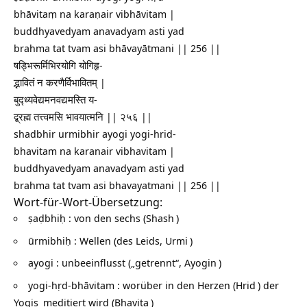
bhāvitaṃ na karaṇair vibhāvitam |
buddhyavedyam anavadyam asti yad
brahma tat tvam asi bhāvayātmani || 256 ||
षड्भिरूर्मिभिरयोगि योगिहृ-
द्भावितं न करणैर्विभावितम् |
बुद्ध्यवेद्यमनवद्यमस्ति य-
द्ब्रह्म तत्त्वमसि भावयात्मनि || २५६ ||
shadbhir urmibhir ayogi yogi-hrid-
bhavitam na karanair vibhavitam |
buddhyavedyam anavadyam asti yad
brahma tat tvam asi bhavayatmani || 256 ||
Wort-für-Wort-Übersetzung:
ṣaḍbhiḥ : von den sechs (
Shash
)
ūrmibhiḥ : Wellen (des Leids,
Urmi
)
ayogi : unbeeinflusst („getrennt“,
Ayogin
)
yogi-hṛd-bhāvitam : worüber in den Herzen (
Hrid
) der
Yogis
meditiert wird (
Bhavita
)