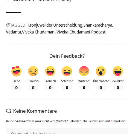
TAGGED:
Kronjuwel der Unterscheidung
Shankaracharya
Vedanta
Viveka Chudamani
Viveka-Chudamani-Podcast
Dein Feedback?
Liebe
Traurig
Fröhlich
Schläfrig
Wütend
Überrascht
Zwinker
0
0
0
0
0
0
0
Keine Kommentare
Deine E-Mail-Adresse wird nicht veröffentlicht.
Erforderliche Felder sind mit
*
markiert.