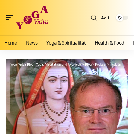
Aa
Größenänderun
Home
News
Yoga & Spiritualität
Health & Food
Yoga Vidya Blog - Yoga, Meditation und Ayurveda
>
Blog
>
Podcast
>
Tägl. Inspiration