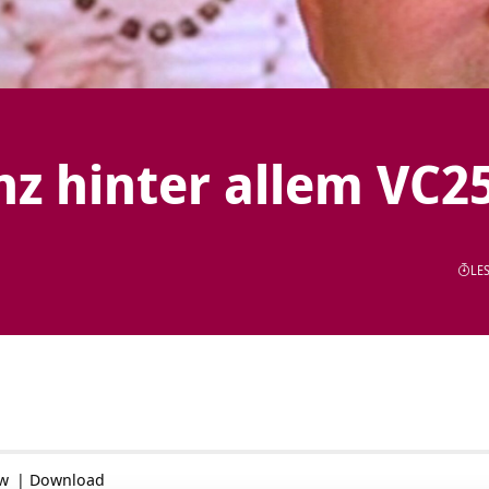
enz hinter allem VC2
LES
ow
|
Download