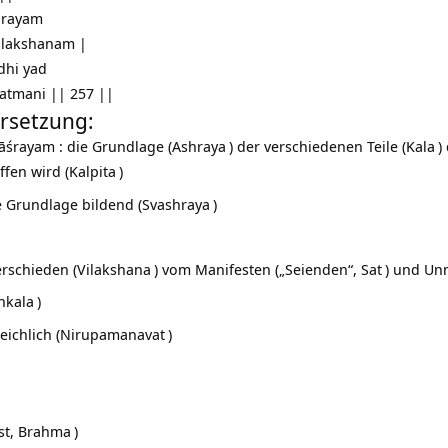
shrayam
ilakshanam |
dhi yad
atmani || 257 ||
rsetzung:
lāśrayam : die Grundlage (
Ashraya
) der verschiedenen Teile (
Kala
)
ffen wird (
Kalpita
)
e Grundlage bildend (
Svashraya
)
erschieden (
Vilakshana
) vom Manifesten („Seienden“,
Sat
) und Un
hkala
)
ichlich (
Nirupamanavat
)
st,
Brahma
)