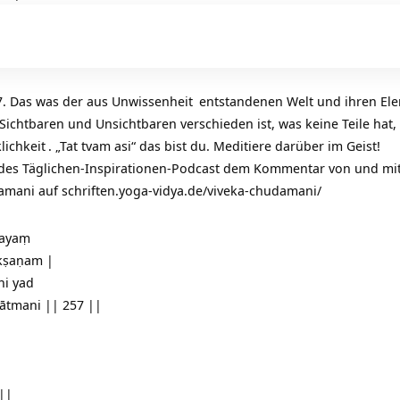
7. Das was der aus
Unwissenheit
entstandenen Welt und ihren Elem
ichtbaren und Unsichtbaren verschieden ist, was keine Teile hat, w
lichkeit
. „Tat tvam asi“ das bist du. Meditiere darüber im Geist!
 des Täglichen-Inspirationen-Podcast dem Kommentar von und mi
damani auf
schriften.yoga-vidya.de/viveka-chudamani/
rayaṃ
akṣaṇam |
hi yad
ātmani || 257 ||
 ||