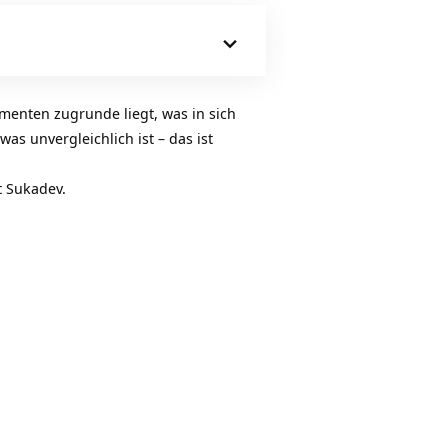
Hoch/Runter
benutzen,
um
die
Lautstärke
enten zugrunde liegt, was in sich
zu
as unvergleichlich ist – das ist
regeln.
t Sukadev.