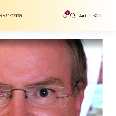
6
Aa
N MERKZETTEL
Größenänderung