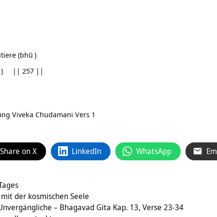
tiere (
bhū
)
) || 257 ||
zung
Viveka Chudamani Vers 1
Share on X
LinkedIn
WhatsApp
Em
 Tages
e mit der kosmischen Seele
Unvergängliche – Bhagavad Gita Kap. 13, Verse 23-34