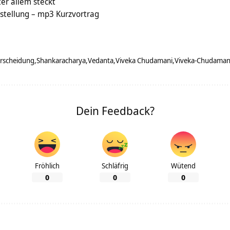
ter allem steckt
stellung – mp3 Kurzvortrag
erscheidung
Shankaracharya
Vedanta
Viveka Chudamani
Viveka-Chudaman
Dein Feedback?
Fröhlich
Schläfrig
Wütend
0
0
0