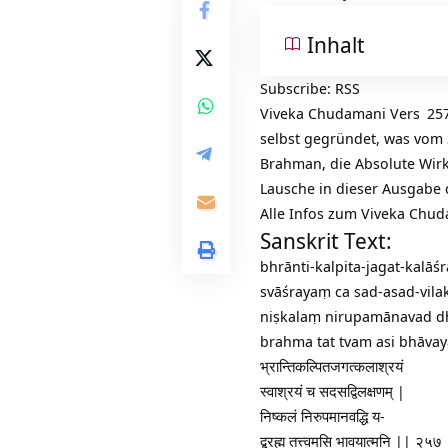
Inhalt
Subscribe:
RSS
Viveka Chudamani Vers
25
selbst gegründet, was vom S
Brahman, die Absolute
Wirk
Lausche in dieser Ausgabe
Alle Infos zum Viveka Chu
Sanskrit Text:
bhrānti-kalpita-jagat-kalāś
svāśrayaṃ ca sad-asad-vil
niṣkalaṃ nirupamānavad d
brahma tat tvam asi bhāvay
भ्रान्तिकल्पितजगत्कलाश्रयं
स्वाश्रयं च सदसद्विलक्षणम् |
निष्कलं निरुपमानवद्धि य-
द्ब्रह्म तत्त्वमसि भावयात्मनि || २५७