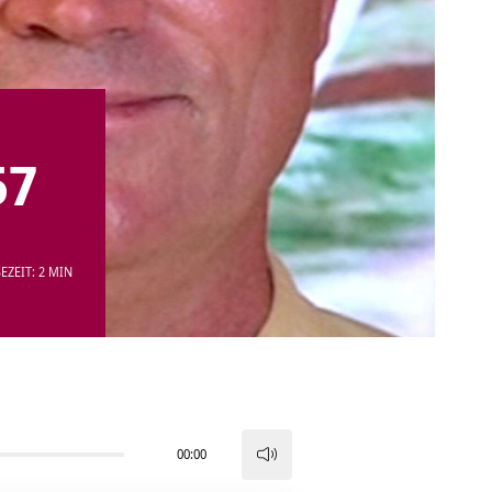
57
EZEIT: 2 MIN
00:00
Pfeiltasten