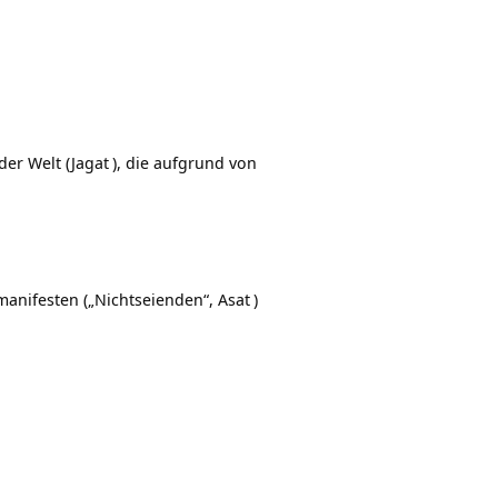
 der Welt (
Jagat
), die aufgrund von
manifesten („Nichtseienden“,
Asat
)