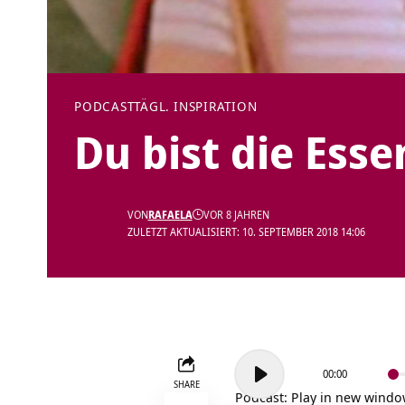
PODCAST
TÄGL. INSPIRATION
Du bist die Ess
VON
RAFAELA
VOR 8 JAHREN
ZULETZT AKTUALISIERT: 10. SEPTEMBER 2018 14:06
Audio-
00:00
Player
SHARE
Podcast:
Play in new wind