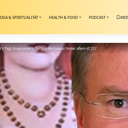
OGA & SPIRITUALITÄT
HEALTH & FOOD
PODCAST
MEI
t
>
Tägl. Inspiration
>
Du bist die Essenz hinter allem VC257