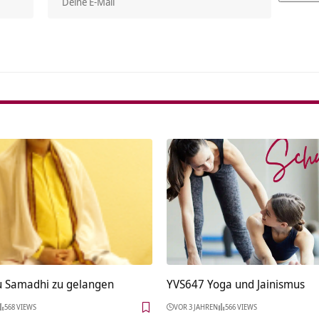
Alterna
u Samadhi zu gelangen
YVS647 Yoga und Jainismus
568 VIEWS
VOR 3 JAHREN
566 VIEWS