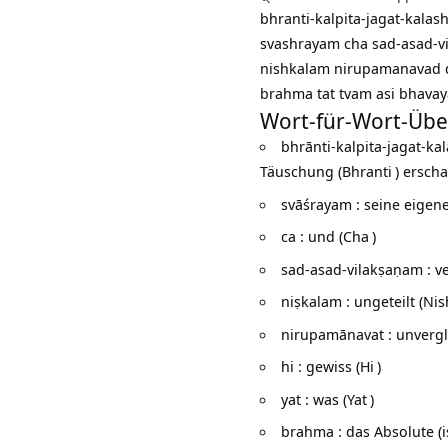
bhranti-kalpita-jagat-kala
svashrayam cha sad-asad-v
nishkalam nirupamanavad 
brahma tat tvam asi bhavay
Wort-für-Wort-Übe
bhrānti-kalpita-jagat-ka
Täuschung (
Bhranti
) erscha
svāśrayam : seine eigen
ca : und (
Cha
)
sad-asad-vilakṣaṇam : v
niṣkalam : ungeteilt (
Nis
nirupamānavat : unvergle
hi : gewiss (
Hi
)
yat : was (
Yat
)
brahma : das Absolute (i