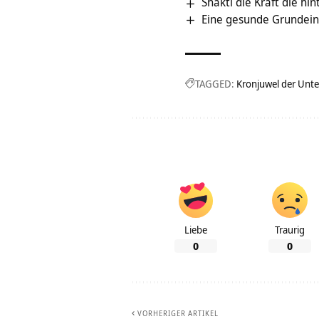
Shakti die Kraft die hin
Eine gesunde Grundein
TAGGED:
Kronjuwel der Unt
Liebe
Traurig
0
0
VORHERIGER ARTIKEL