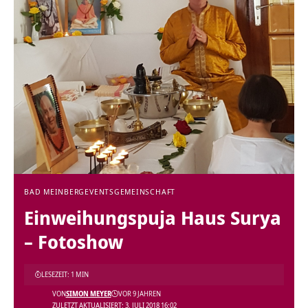
BAD MEINBERG
EVENTS
GEMEINSCHAFT
Einweihungspuja Haus Surya
– Fotoshow
LESEZEIT: 1 MIN
VON
SIMON MEYER
VOR 9 JAHREN
ZULETZT AKTUALISIERT: 3. JULI 2018 16:02