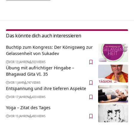
Alternative:
Das könnte dich auch interessieren
Buchtip zum Kongress: Der Königsweg zur
Gelassenheit von Sukadev
VOR 13 JAHREN
553 VIEWS
Übung mit aufrichtiger Hingabe –
Bhagavad Gita VI. 35
VOR 1 JAHR
747 VIEWS
Entspannung und ihre tieferen Aspekte
VOR 17 JAHREN
433 VIEWS
Yoga – Zitat des Tages
VOR 15 JAHREN
493 VIEWS