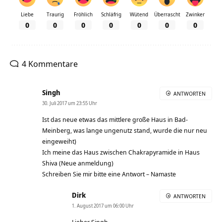
Liebe
Traurig
Fröhlich
Schläfrig
Wütend
Überrascht
Zwinker
0
0
0
0
0
0
0
4 Kommentare
Singh
ANTWORTEN
30. Juli 2017 um 23:55 Uhr
Ist das neue etwas das mittlere große Haus in Bad-
Meinberg, was lange ungenutz stand, wurde die nur neu
eingeweiht)
Ich meine das Haus zwischen Chakrapyramide in Haus
Shiva (Neue anmeldung)
Schreiben Sie mir bitte eine Antwort – Namaste
Dirk
ANTWORTEN
1. August 2017 um 06:00 Uhr
Lieber Singh,