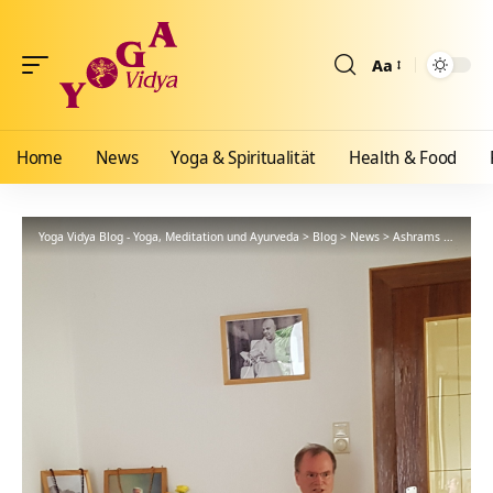
Aa
Größenänderun
Home
News
Yoga & Spiritualität
Health & Food
Yoga Vidya Blog - Yoga, Meditation und Ayurveda
>
Blog
>
News
>
Ashrams
>
Bad Me