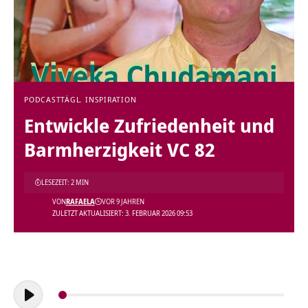
PODCAST
TÄGL. INSPIRATION
Entwickle Zufriedenheit und
Barmherzigkeit VC 82
LESEZEIT: 2 MIN
VON
RAFAELA
VOR 9 JAHREN
ZULETZT AKTUALISIERT: 3. FEBRUAR 2026 09:53
Audio-
Player