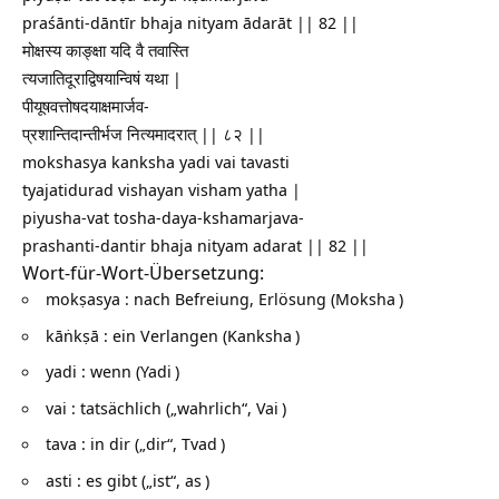
praśānti-dāntīr bhaja nityam ādarāt || 82 ||
मोक्षस्य काङ्क्षा यदि वै तवास्ति
त्यजातिदूराद्विषयान्विषं यथा |
पीयूषवत्तोषदयाक्षमार्जव-
प्रशान्तिदान्तीर्भज नित्यमादरात् || ८२ ||
mokshasya kanksha yadi vai tavasti
tyajatidurad vishayan visham yatha |
piyusha-vat tosha-daya-kshamarjava-
prashanti-dantir bhaja nityam adarat || 82 ||
Wort-für-Wort-Übersetzung:
mokṣasya : nach Befreiung, Erlösung (
Moksha
)
kāṅkṣā : ein Verlangen (
Kanksha
)
yadi : wenn (
Yadi
)
vai : tatsächlich („wahrlich“,
Vai
)
tava : in dir („dir“,
Tvad
)
asti : es gibt („ist“,
as
)