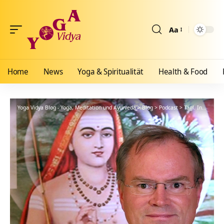
Aa
Größenänderun
Home
News
Yoga & Spiritualität
Health & Food
Yoga Vidya Blog - Yoga, Meditation und Ayurveda
>
Blog
>
Podcast
>
Tägl. Inspiration