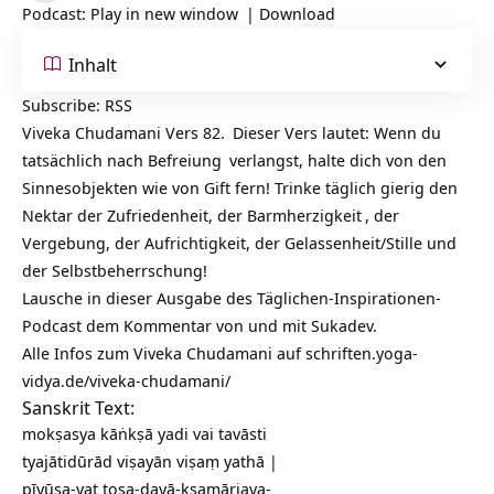
Podcast:
Play in new window
|
Download
Inhalt
Subscribe:
RSS
Viveka Chudamani Vers 82.
Dieser Vers lautet: Wenn du
tatsächlich nach
Befreiung
verlangst, halte dich von den
Sinnesobjekten wie von Gift fern! Trinke täglich gierig den
Nektar der Zufriedenheit, der
Barmherzigkeit
, der
Vergebung, der Aufrichtigkeit, der Gelassenheit/Stille und
der Selbstbeherrschung!
Lausche in dieser Ausgabe des Täglichen-Inspirationen-
Podcast dem Kommentar von und mit Sukadev.
Alle Infos zum Viveka Chudamani auf
schriften.yoga-
vidya.de/viveka-chudamani/
Sanskrit Text:
mokṣasya kāṅkṣā yadi vai tavāsti
tyajātidūrād viṣayān viṣaṃ yathā |
pīyūṣa-vat toṣa-dayā-kṣamārjava-