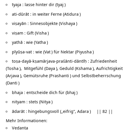
tyaja : lasse hinter dir (
tyaj
)
ati-dūrāt : in weiter Ferne (
Atidura
)
viṣayān : Sinnesobjekte (
Vishaya
)
viṣam : Gift (
Visha
)
yathā : wie (
Yatha
)
pīyūṣa-vat : wie (
Vat
) für Nektar (
Piyusha
)
toṣa-dayā-kṣamārjava-praśānti-dāntīḥ : Zufriedenheit
(
Tosha
), Mitgefühl (
Daya
), Geduld (
Kshama
), Aufrichtigkeit
(
Arjava
), Gemütsruhe (
Prashanti
) und Selbstbeherrschung
(
Danti
)
bhaja : entscheide dich für (
bhaj
)
nityam : stets (
Nitya
)
ādarāt : hingebungsvoll („eifrig“,
Adara
) || 82 ||
Mehr Informationen:
Vedanta