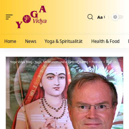
Aa
Größenänderun
Home
News
Yoga & Spiritualität
Health & Food
Yoga Vidya Blog - Yoga, Meditation und Ayurveda
>
Blog
>
Podcast
>
Tägl. Inspiration