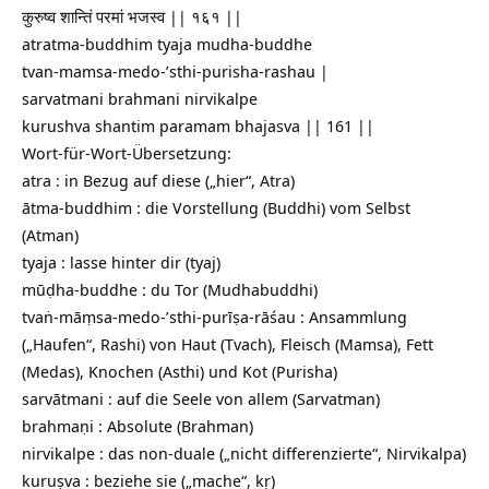
कुरुष्व शान्तिं परमां भजस्व || १६१ ||
atratma-buddhim tyaja mudha-buddhe
tvan-mamsa-medo-’sthi-purisha-rashau |
sarvatmani brahmani nirvikalpe
kurushva shantim paramam bhajasva || 161 ||
Wort-für-Wort-Übersetzung:
atra : in Bezug auf diese („hier“, Atra)
ātma-buddhim : die Vorstellung (Buddhi) vom Selbst
(Atman)
tyaja : lasse hinter dir (tyaj)
mūḍha-buddhe : du Tor (Mudhabuddhi)
tvaṅ-māṃsa-medo-’sthi-purīṣa-rāśau : Ansammlung
(„Haufen“, Rashi) von Haut (Tvach), Fleisch (Mamsa), Fett
(Medas), Knochen (Asthi) und Kot (Purisha)
sarvātmani : auf die Seele von allem (Sarvatman)
brahmaṇi : Absolute (Brahman)
nirvikalpe : das non-duale („nicht differenzierte“, Nirvikalpa)
kuruṣva : beziehe sie („mache“, kṛ)