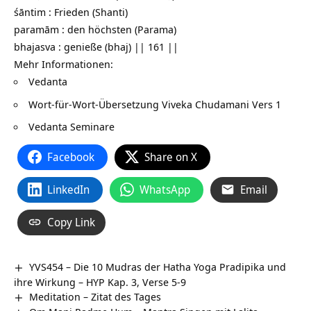
śāntim : Frieden (Shanti)
paramām : den höchsten (Parama)
bhajasva : genieße (bhaj) || 161 ||
Mehr Informationen:
Vedanta
Wort-für-Wort-Übersetzung
Viveka Chudamani Vers 1
Vedanta Seminare
Facebook
Share on X
LinkedIn
WhatsApp
Email
Copy Link
YVS454 – Die 10 Mudras der Hatha Yoga Pradipika und
ihre Wirkung – HYP Kap. 3, Verse 5-9
Meditation – Zitat des Tages