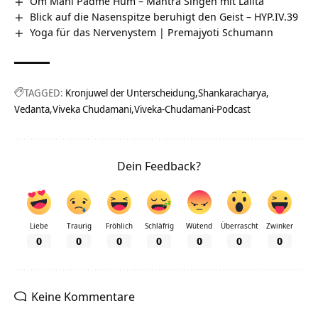
Om Mani Padme Hum – Mantra Singen mit Lalita
Blick auf die Nasenspitze beruhigt den Geist – HYP.IV.39
Yoga für das Nervenystem | Premajyoti Schumann
TAGGED:
Kronjuwel der Unterscheidung
Shankaracharya
Vedanta
Viveka Chudamani
Viveka-Chudamani-Podcast
Dein Feedback?
Liebe
Traurig
Fröhlich
Schläfrig
Wütend
Überrascht
Zwinker
0
0
0
0
0
0
0
Keine Kommentare