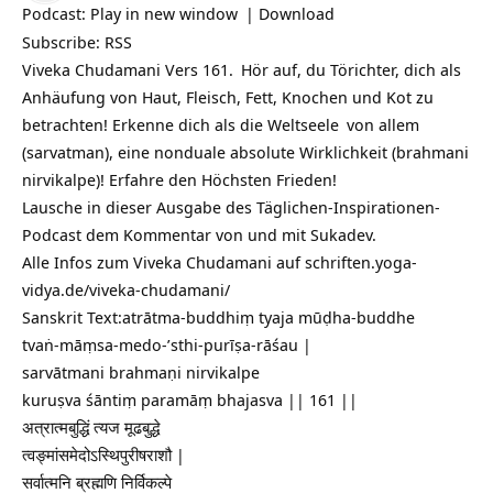
Podcast:
Play in new window
|
Download
Subscribe:
RSS
Viveka Chudamani Vers 161.
Hör auf, du Törichter, dich als
Anhäufung von Haut, Fleisch, Fett, Knochen und Kot zu
betrachten! Erkenne dich als die
Weltseele
von allem
(sarvatman), eine nonduale absolute Wirklichkeit (brahmani
nirvikalpe)! Erfahre den Höchsten Frieden!
Lausche in dieser Ausgabe des Täglichen-Inspirationen-
Podcast dem Kommentar von und mit Sukadev.
Alle Infos zum Viveka Chudamani auf
schriften.yoga-
vidya.de/viveka-chudamani/
Sanskrit Text:atrātma-buddhiṃ tyaja mūḍha-buddhe
tvaṅ-māṃsa-medo-’sthi-purīṣa-rāśau |
sarvātmani brahmaṇi nirvikalpe
kuruṣva śāntiṃ paramāṃ bhajasva || 161 ||
अत्रात्मबुद्धिं त्यज मूढबुद्धे
त्वङ्मांसमेदोऽस्थिपुरीषराशौ |
सर्वात्मनि ब्रह्मणि निर्विकल्पे