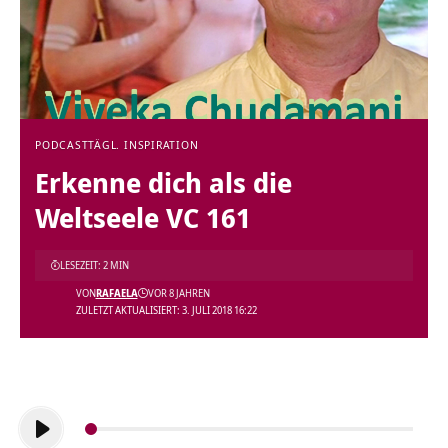
PODCAST
TÄGL. INSPIRATION
Erkenne dich als die
Weltseele VC 161
LESEZEIT: 2 MIN
VON
RAFAELA
VOR 8 JAHREN
ZULETZT AKTUALISIERT: 3. JULI 2018 16:22
Audio-
Player