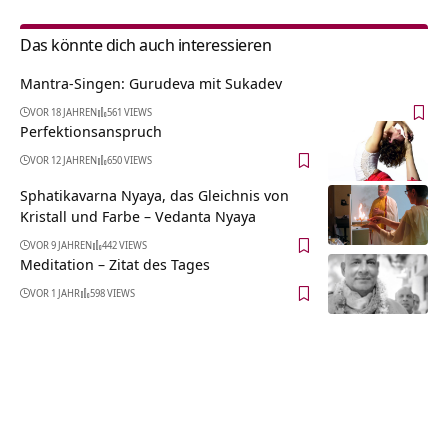
Das könnte dich auch interessieren
Mantra-Singen: Gurudeva mit Sukadev
VOR 18 JAHREN
561 VIEWS
Perfektionsanspruch
VOR 12 JAHREN
650 VIEWS
Sphatikavarna Nyaya, das Gleichnis von
Kristall und Farbe – Vedanta Nyaya
VOR 9 JAHREN
442 VIEWS
Meditation – Zitat des Tages
VOR 1 JAHR
598 VIEWS