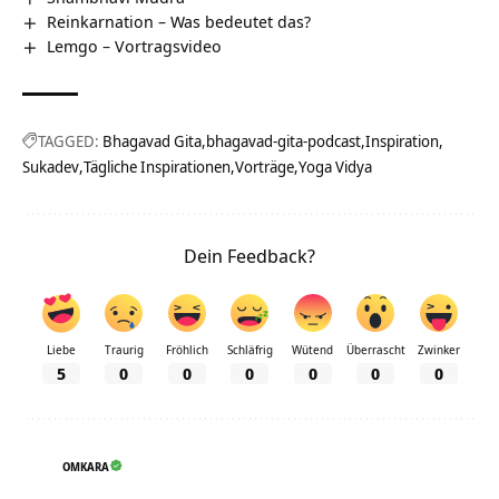
Reinkarnation – Was bedeutet das?
Lemgo‏‎ – Vortragsvideo
TAGGED:
Bhagavad Gita
bhagavad-gita-podcast
Inspiration
Sukadev
Tägliche Inspirationen
Vorträge
Yoga Vidya
Dein Feedback?
Liebe
Traurig
Fröhlich
Schläfrig
Wütend
Überrascht
Zwinker
5
0
0
0
0
0
0
OMKARA