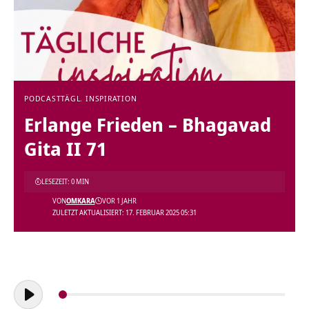
PODCAST
TÄGL. INSPIRATION
Erlange Frieden – Bhagavad
Gita II 71
LESEZEIT: 0 MIN
VON
OMKARA
VOR 1 JAHR
ZULETZT AKTUALISIERT: 17. FEBRUAR 2025 05:31
Audio-
Player