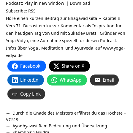
Podcast:
Play in new window
|
Download
Subscribe:
RSS
Höre einen kurzen Beitrag zur
Bhagavad Gita
– Kapitel II
Vers 71. Dies ist ein kurzer Kommentar als Inspiration für
den heutigen Tag von und mit
Sukadev Bretz
, Gründer von
Yoga Vidya, eine Aufnahme speziell für diesen Podcast.
Infos über
Yoga
,
Meditation
und
Ayurveda
auf
www.yoga-
vidya.de
Facebook
Share on X
LinkedIn
WhatsApp
Email
Copy Link
Durch die Gnade des Meisters erfährst du das Höchste –
VC519
Ayodhyavasi Ram Bedeutung und Übersetzung
Shambhavi Mudra