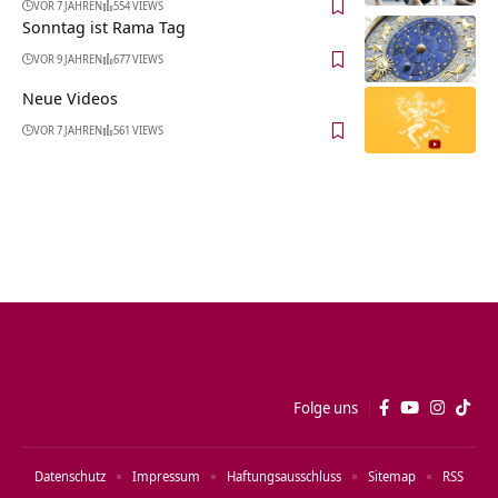
VOR 7 JAHREN
554 VIEWS
Sonntag ist Rama Tag
VOR 9 JAHREN
677 VIEWS
Neue Videos
VOR 7 JAHREN
561 VIEWS
Folge uns
Datenschutz
Impressum
Haftungsausschluss
Sitemap
RSS