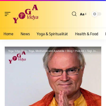
Aa
Größenänderun
Home
News
Yoga & Spiritualität
Health & Food
Yoga Vidya Blog - Yoga, Meditation und Ayurveda
>
Blog
>
Podcast
>
Tägl. Inspiration