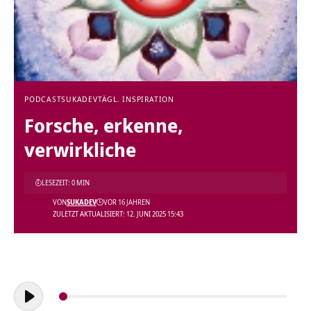
PODCAST
SUKADEV
TÄGL. INSPIRATION
Forsche, erkenne,
verwirkliche
LESEZEIT: 0 MIN
VON
SUKADEV
VOR 16 JAHREN
ZULETZT AKTUALISIERT: 12. JUNI 2025 15:43
Audio-
Player