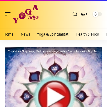
Aa
Größenänderun
Home
News
Yoga & Spiritualität
Health & Food
Yoga Vidya Blog - Yoga, Meditation und Ayurveda
>
Blog
>
Podcast
>
Tägl. Inspiration