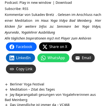
Podcast:
Play in new window
|
Download
Subscribe:
RSS
Kommentar von
Sukadev Bretz
. Gelesen im Anschluss nach
einer
Meditation
im
Haus Yoga Vidya Bad Meinberg.
Hier
klicken für weitere Infos zu:
Seminare
bei Yoga Vidya,
Ayurveda
,
Yogalehrer Ausbildung
Alle täglichen Inspirationen mp3 mit Player zum Anhören
Facebook
Share on X
LinkedIn
WhatsApp
Email
Copy Link
Berliner Yoga Festival
Meditation – Zitat des Tages
Jay Bajarangabali gesungen von Yogalehrerinnen aus
Bad Meinberg
Das Unendliche ist immer da – VC468