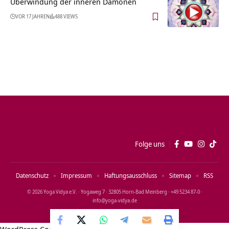
Überwindung der inneren Dämonen
VOR 17 JAHREN
488 VIEWS
Folge uns
Datenschutz
Impressum
Haftungsausschluss
Sitemap
RSS
© 2026 Yoga Vidya e.V. · Yogaweg 7 · 32805 Horn‑Bad Meinberg · +49 5234 87‑0 ·
info@yoga‑vidya.de
WordPress Cookie Notice by Real Cookie Banner