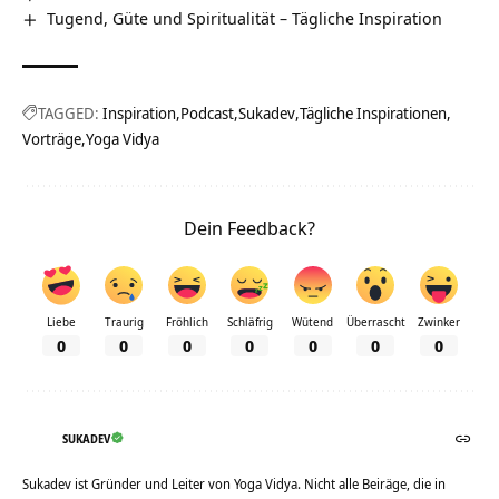
Tugend, Güte und Spiritualität – Tägliche Inspiration
TAGGED:
Inspiration
Podcast
Sukadev
Tägliche Inspirationen
Vorträge
Yoga Vidya
Dein Feedback?
Liebe
Traurig
Fröhlich
Schläfrig
Wütend
Überrascht
Zwinker
0
0
0
0
0
0
0
SUKADEV
Sukadev ist Gründer und Leiter von Yoga Vidya. Nicht alle Beiräge, die in