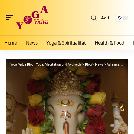
Aa
Größenänderun
Home
News
Yoga & Spiritualität
Health & Food
Yoga Vidya Blog - Yoga, Meditation und Ayurveda
>
Blog
>
News
>
Ashrams
>
Bad Me