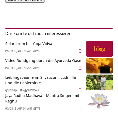
Alternative:
Das könnte dich auch interessieren
Solarstrom bei Yoga Vidya
VOR 19 JAHREN
470 VIEWS
Video Rundgang durch die Ayurveda Oase
VOR 16 JAHREN
579 VIEWS
Lieblingsbäume im Silvaticum: Ludmilla
und die Papierbirke
VOR 6 JAHREN
686 VIEWS
Jaya Radha Madhava – Mantra Singen mit
Raghu
VOR 16 JAHREN
651 VIEWS