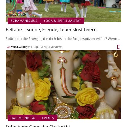
SCHAMANISMUS
YOGA & SPIRITUALITÄT
Beltane – Sonne, Freude, Lebenslust feiern
Spürst du die Energie, die dich bis in die Fingerspitzen erfüllt? Wenn…
YOGAWIKI
VOR 3 JAHREN
1.2K VIEWS
BAD MEINBERG
EVENTS
Fotoshow: Ganesha Chaturthi