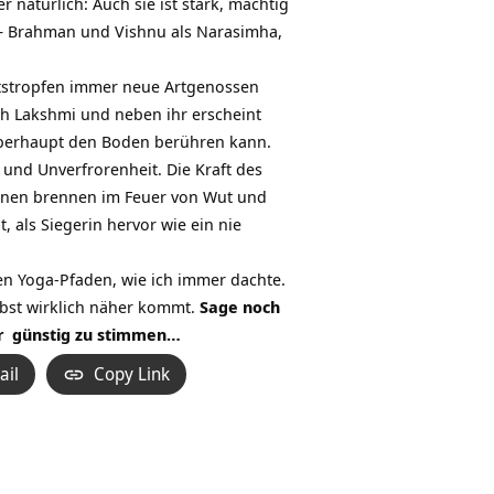
atürlich: Auch sie ist stark, mächtig
 – Brahman und Vishnu als Narasimha,
utstropfen immer neue Artgenossen
ich Lakshmi und neben ihr erscheint
r überhaupt den Boden berühren kann.
 und Unverfrorenheit. Die Kraft des
monen brennen im Feuer von Wut und
, als Siegerin hervor wie ein nie
en Yoga-Pfaden, wie ich immer dachte.
bst wirklich näher kommt.
Sage noch
r
günstig zu stimmen…
ail
Copy Link