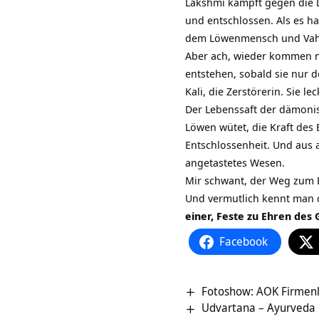
Lakshmi kämpft gegen die D
und entschlossen. Als es h
dem Löwenmensch und Vah
Aber ach, wieder kommen n
entstehen, sobald sie nur d
Kali, die Zerstörerin. Sie 
Der Lebenssaft der dämonisc
Löwen wütet, die Kraft de
Entschlossenheit. Und aus a
angetastetes Wesen.
Mir schwant, der Weg zum E
Und vermutlich kennt man 
einer, Feste zu Ehren des
Facebook
Fotoshow: AOK Firmenla
Udvartana – Ayurveda