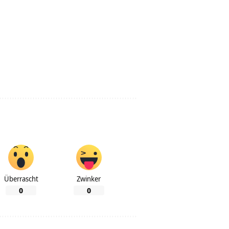
Überrascht
Zwinker
0
0