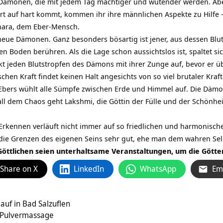
ämonen, die mit jedem Tag mächtiger und wütender werden. Aber n
art auf hart kommt, kommen ihr ihre männlichen Aspekte zu Hilfe
ara, dem Eber-Mensch.
eue Dämonen. Ganz besonders bösartig ist jener, aus dessen Bl
en Boden berühren. Als die Lage schon aussichtslos ist, spaltet s
leckt jeden Blutstropfen des Dämons mit ihrer Zunge auf, bevor e
hen Kraft findet keinen Halt angesichts von so viel brutaler Kraft
s Ebers wühlt alle Sümpfe zwischen Erde und Himmel auf. Die Dä
ll dem Chaos geht Lakshmi, die Göttin der Fülle und der Schönheit
rkennen verläuft nicht immer auf so friedlichen und harmonisch
die Grenzen des eigenen Seins sehr gut, ehe man dem wahren Sel
 Göttlichen seien unterhaltsame Veranstaltungen, um die
Götte
Share on X
LinkedIn
WhatsApp
Em
uf in Bad Salzuflen
 Pulvermassage