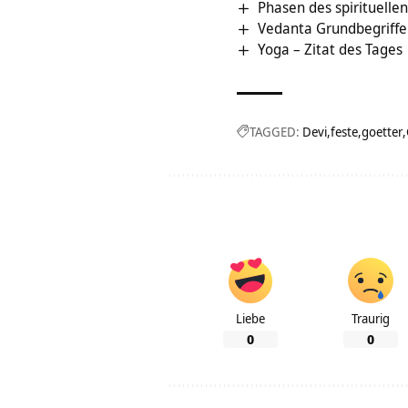
Phasen des spirituelle
Vedanta Grundbegriffe 
Yoga – Zitat des Tages
TAGGED:
Devi
feste
goetter
Liebe
Traurig
0
0