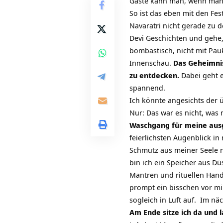
Gäste kann man, wenn man wi
So ist das eben mit den Fes
Navaratri nicht gerade zu d
Devi Geschichten und gehe
bombastisch, nicht mit Pa
Innenschau.
Das Geheimnis
zu entdecken.
Dabei geht e
spannend.
Ich könnte angesichts der 
Nur: Das war es nicht, was 
Waschgang für meine ausg
feierlichsten Augenblick i
Schmutz aus meiner Seele na
bin ich ein Speicher aus Dü
Mantren und rituellen Hand
prompt ein bisschen vor mi
sogleich in Luft auf. Im nä
Am Ende sitze ich da und 