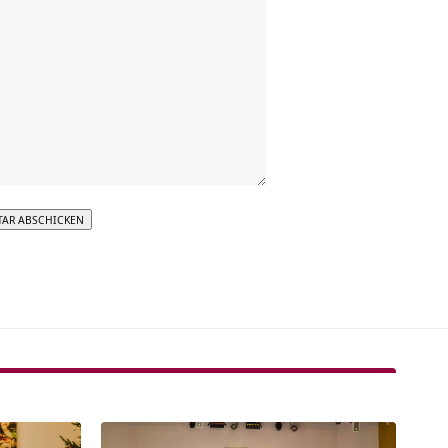
tive: