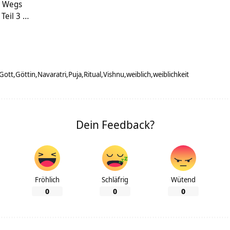
n Wegs
Teil 3 …
Gott
Göttin
Navaratri
Puja
Ritual
Vishnu
weiblich
weiblichkeit
Dein Feedback?
Fröhlich
Schläfrig
Wütend
0
0
0