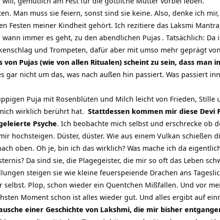
ll, gemütlich am Fest für die göttliche Mutter vorbei leben.
ten. Man muss sie feiern, sonst sind sie keine. Also, denke ich mi
en Festen meiner Kindheit gehört. Ich rezitiere das Laksmi Mantr
, wann immer es geht, zu den abendlichen
Pujas
. Tatsächlich: Da 
ukenschlag und Trompeten, dafür aber mit umso mehr geprägt vo
 von Pujas (wie von allen Ritualen) scheint zu sein, dass man 
s gar nicht um das, was nach außen hin passiert. Was passiert inne
üppigen Puja mit Rosenblüten und Milch leicht von Frieden, Still
mich wirklich berührt hat.
Stattdessen kommen mir diese Devi P
eleierte Psyche
. Ich beobachte mich selbst und erschrecke ob d
n mir hochsteigen. Düster, düster. Wie aus einem Vulkan schießen
ch oben. Oh je, bin ich das wirklich? Was mache ich da eigentlic
sternis? Da sind sie, die Plagegeister, die mir so oft das Leben s
lungen steigen sie wie kleine feuerspeiende Drachen ans Tageslic
r selbst. Plop, schon wieder ein Quentchen Mißfallen. Und vor me
chsten Moment schon ist alles wieder gut. Und alles ergibt auf ein
lausche einer Geschichte von Lakshmi, die mir bisher entgange