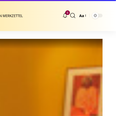
6
Aa
N MERKZETTEL
Größenänderung