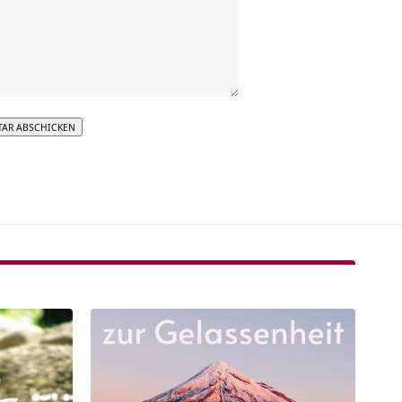
tive: