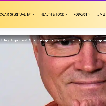
OGA & SPIRITUALITÄT
HEALTH & FOOD
PODCAST
MEI
t
>
Tägl. Inspiration
>
Geist ist ausgeglichen in Ruhm und Schmach – Bhagavad