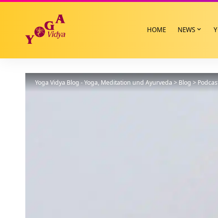
HOME
NEWS
Y
Yoga Vidya Blog - Yoga, Meditation und Ayurveda
>
Blog
>
Podcas