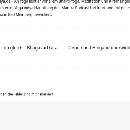
dya.de
- An Yoga liebt er vor allem Bhakti-Yoga, Meditation und Kirtansingen
dass er im Yoga Vidya Hauptblog den Mantra Podcast fortführt und mit neue
 in Bad Meinberg bereichert.
d Lob gleich – Bhagavad Gita
Dienen und Hingabe überwind
rderliche Felder sind mit
*
markiert.