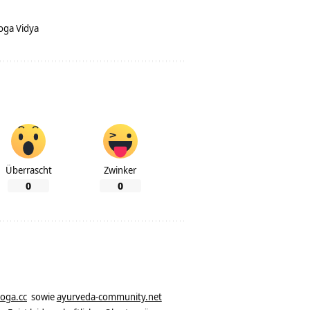
oga Vidya
Überrascht
Zwinker
0
0
yoga.cc
sowie
ayurveda-community.net