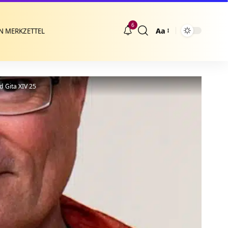
6
Aa
N MERKZETTEL
Größenänderung
 Gita XIV 25