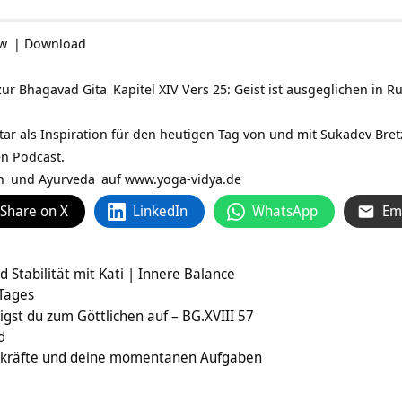
ow
|
Download
zur
Bhagavad Gita
Kapitel XIV Vers 25: Geist ist ausgeglichen i
tar als Inspiration für den heutigen Tag von und mit
Sukadev Bret
en Podcast.
n
und
Ayurveda
auf
www.yoga-vidya.de
Share on X
LinkedIn
WhatsApp
Em
 Stabilität mit Kati | Innere Balance
 Tages
eigst du zum Göttlichen auf – BG.XVIII 57
d
enkräfte und deine momentanen Aufgaben