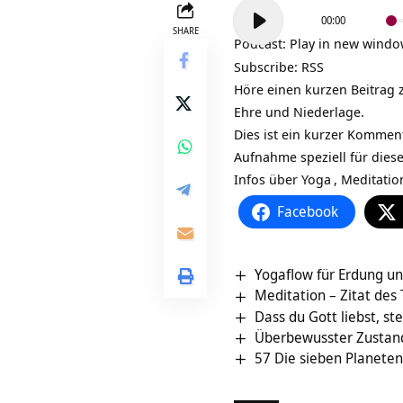
Audio-
00:00
Player
SHARE
Podcast:
Play in new wind
Subscribe:
RSS
Höre einen kurzen Beitrag 
Ehre und Niederlage.
Dies ist ein kurzer Kommen
Aufnahme speziell für dies
Infos über
Yoga
,
Meditatio
Facebook
Yogaflow für Erdung und
Meditation – Zitat des
Dass du Gott liebst, st
Überbewusster Zustan
57 Die sieben Planet