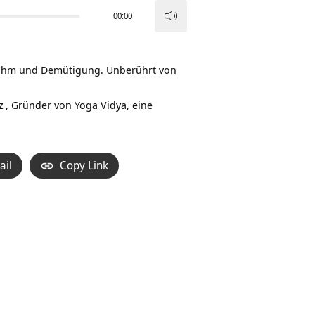
00:00
Pfeiltasten
Hoch/Runter
benutzen,
n Ruhm und Demütigung. Unberührt von
um
die
z
, Gründer von Yoga Vidya, eine
Lautstärke
zu
regeln.
ail
Copy Link