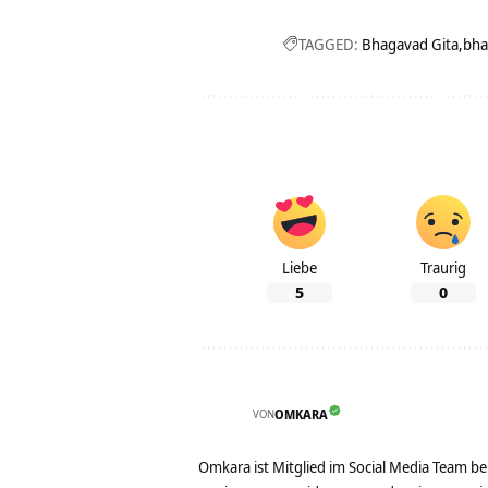
TAGGED:
Bhagavad Gita
bha
Liebe
Traurig
5
0
VON
OMKARA
Omkara ist Mitglied im Social Media Team b