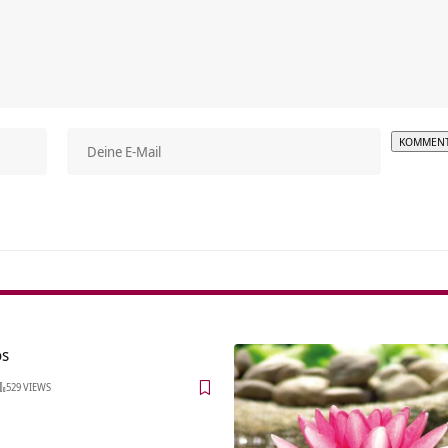
Alterna
os
529 VIEWS