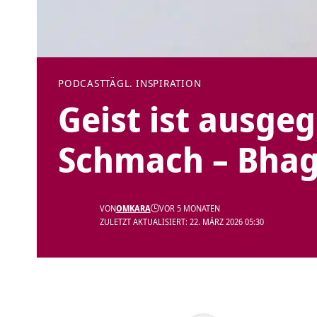
PODCAST
TÄGL. INSPIRATION
Geist ist ausge
Schmach – Bhag
VON
OMKARA
VOR 5 MONATEN
ZULETZT AKTUALISIERT: 22. MÄRZ 2026 05:30