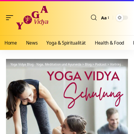
Aa
Größenänderun
Home
News
Yoga & Spiritualität
Health & Food
Yoga Vidya Blog - Yoga, Meditation und Ayurveda
>
Blog
>
Podcast
>
Vorträge
>
YVS61