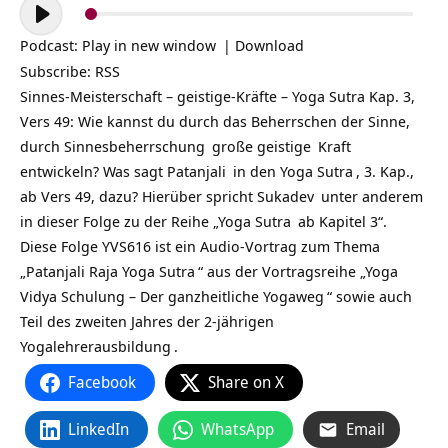
Audio-
Player
Podcast:
Play in new window
|
Download
Subscribe:
RSS
Sinnes-Meisterschaft – geistige-Kräfte – Yoga Sutra Kap. 3,
Vers 49: Wie kannst du durch das Beherrschen der Sinne,
durch
Sinnesbeherrschung
große
geistige
Kraft
entwickeln? Was sagt
Patanjali
in den
Yoga Sutra
, 3. Kap.,
ab Vers 49, dazu? Hierüber spricht
Sukadev
unter anderem
in dieser Folge zu der Reihe „
Yoga Sutra
ab Kapitel 3“.
Diese Folge YVS616 ist ein Audio-Vortrag zum Thema
„
Patanjali Raja Yoga Sutra
“ aus der Vortragsreihe „
Yoga
Vidya Schulung – Der ganzheitliche Yogaweg
“ sowie auch
Teil des zweiten Jahres der
2-jährigen
Yogalehrerausbildung
.
Facebook
Share on X
LinkedIn
WhatsApp
Email