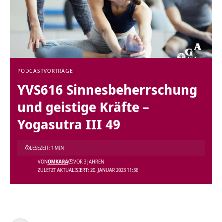
PODCAST
VORTRÄGE
YVS616 Sinnesbeherrschung
und geistige Kräfte –
Yogasutra III 49
LESEZEIT: 1 MIN
VON
OMKARA
VOR 3 JAHREN
ZULETZT AKTUALISIERT: 20. JANUAR 2023 11:36