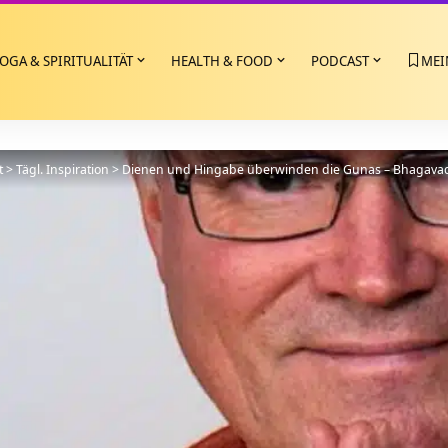
OGA & SPIRITUALITÄT
HEALTH & FOOD
PODCAST
MEI
t
>
Tägl. Inspiration
>
Dienen und Hingabe überwinden die Gunas – Bhagavad 