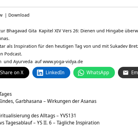
ow
|
Download
zur
Bhagavad Gita
Kapitel XIV Vers 26: Dienen und Hingabe über
unas.
tar als Inspiration für den heutigen Tag von und mit
Sukadev Bret
en Podcast.
n
und
Ayurveda
auf
www.yoga-vidya.de
Share on X
LinkedIn
WhatsApp
Em
 Tages
 Kindes, Garbhasana – Wirkungen der Asanas
piritualisierung des Alltags – YVS131
vs Tagesablauf – YS II. 6 – Tägliche Inspiration