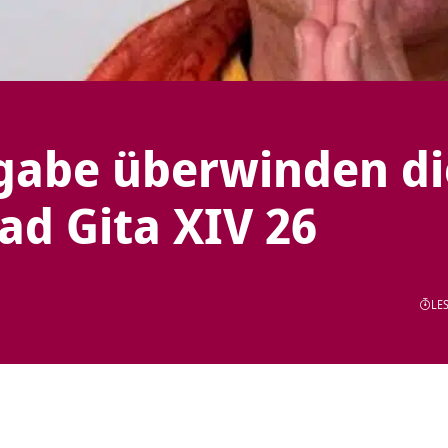
gabe überwinden di
d Gita XIV 26
LES