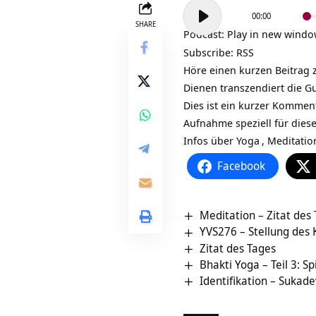
Audio-
00:00
Player
SHARE
Podcast:
Play in new wind
Subscribe:
RSS
Höre einen kurzen Beitrag 
Dienen transzendiert die G
Dies ist ein kurzer Kommen
Aufnahme speziell für dies
Infos über
Yoga
,
Meditatio
Facebook
Meditation – Zitat des
YVS276 – Stellung des
Zitat des Tages
Bhakti Yoga – Teil 3: S
Identifikation – Sukade