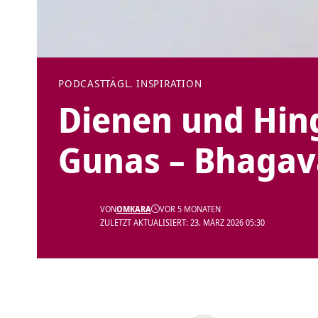
PODCAST
TÄGL. INSPIRATION
Dienen und Hin
Gunas – Bhagava
VON
OMKARA
VOR 5 MONATEN
ZULETZT AKTUALISIERT: 23. MÄRZ 2026 05:30