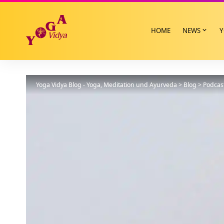
HOME
NEWS
Y
Yoga Vidya Blog - Yoga, Meditation und Ayurveda
>
Blog
>
Podcas