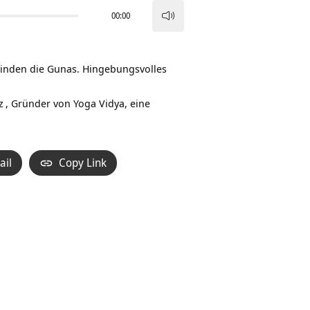
00:00
Pfeiltasten
Hoch/Runter
benutzen,
winden die Gunas. Hingebungsvolles
um
die
z
, Gründer von Yoga Vidya, eine
Lautstärke
zu
regeln.
ail
Copy Link