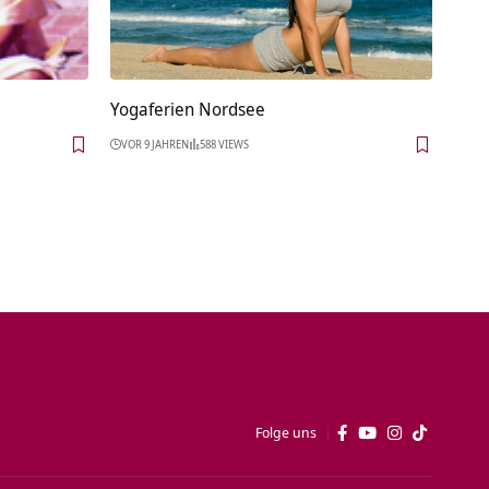
Yogaferien Nordsee
VOR 9 JAHREN
588 VIEWS
Folge uns