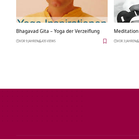
Bhagavad Gita – Yoga der Verzeiflung
Meditation 
VOR 9 JAHREN
435 VIEWS
VOR 3 JAHREN