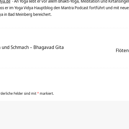
dya.de
- An Yoga liebt er vor allem Bhakti-Yoga, Meditation und Kirtansingen
dass er im Yoga Vidya Hauptblog den Mantra Podcast fortführt und mit neue
 in Bad Meinberg bereichert.
hm und Schmach – Bhagavad Gita
Flöten
rderliche Felder sind mit
*
markiert.