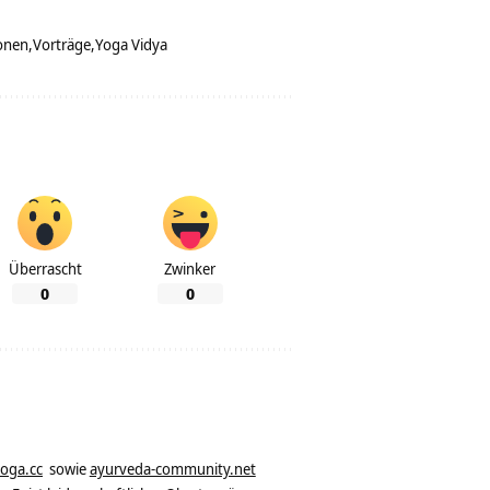
ionen
Vorträge
Yoga Vidya
Überrascht
Zwinker
0
0
yoga.cc
sowie
ayurveda-community.net