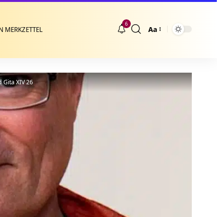
6
Aa
N MERKZETTEL
Größenänderung
Gita XIV 26