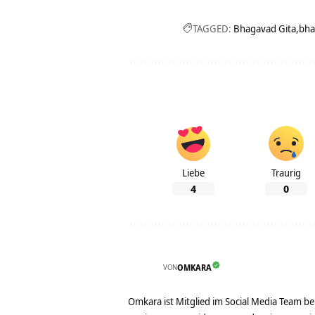
TAGGED:
Bhagavad Gita
bha
Liebe
Traurig
4
0
VON
OMKARA
Omkara ist Mitglied im Social Media Team b