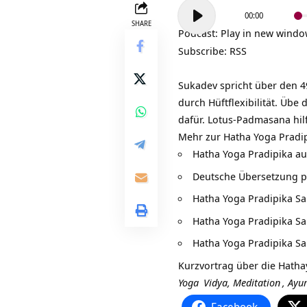
Audio-
00:00
Player
SHARE
Podcast:
Play in new wind
Subscribe:
RSS
Sukadev spricht über den 4
durch Hüftflexibilität. Übe 
dafür. Lotus-Padmasana hil
Mehr zur Hatha Yoga Pradip
Hatha Yoga Pradipika au
Deutsche Übersetzung 
Hatha Yoga Pradipika Sa
Hatha Yoga Pradipika Sa
Hatha Yoga Pradipika Sa
Kurzvortrag über die
Hatha
Yoga
Vidya,
Meditation
,
Ayu
Facebook