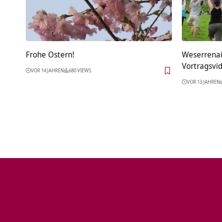
Frohe Ostern!
Weserrenais
Vortragsvi
VOR 14 JAHREN
680 VIEWS
VOR 13 JAHREN