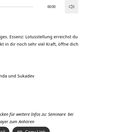
00:00
Pfeiltasten
Hoch/Runter
benutzen,
um
Tages. Essenz: Lotusstellung erreichst du
die
t in dir noch sehr viel Kraft, öffne dich
Lautstärke
zu
regeln.
nda und Sukadev
icken für weitere Infos zu:
Seminare
bei
Player zum Anhören
ail
Copy Link