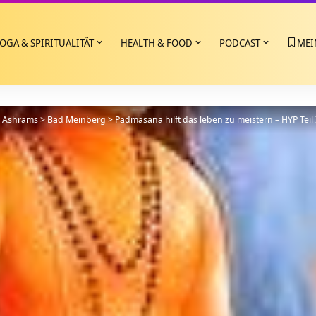
OGA & SPIRITUALITÄT
HEALTH & FOOD
PODCAST
MEI
>
Ashrams
>
Bad Meinberg
>
Padmasana hilft das leben zu meistern – HYP Teil 