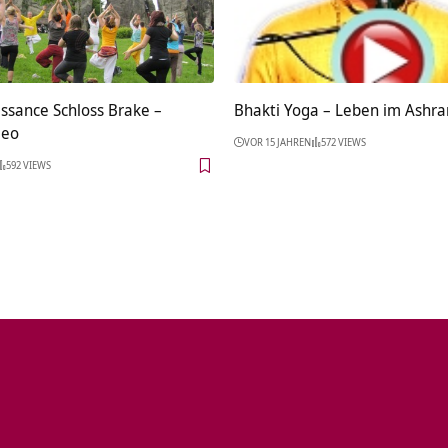
sance Schloss Brake‏‎ –
Bhakti Yoga – Leben im Ashr
deo
VOR 15 JAHREN
572 VIEWS
592 VIEWS