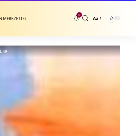
6
Aa
N MERKZETTEL
Größenänderung
I. 49