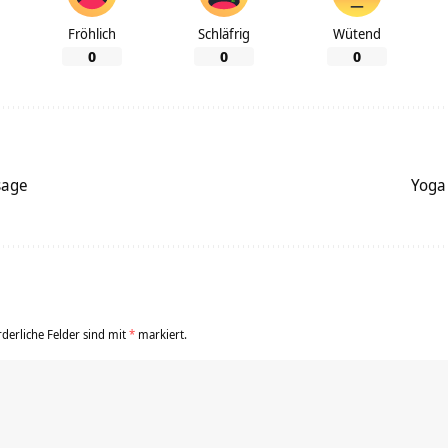
Fröhlich
Schläfrig
Wütend
0
0
0
sage
Yoga
rderliche Felder sind mit
*
markiert.