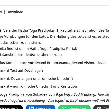
ow
|
Download
9. Vers der
Hatha Yoga Pradipika
, 1. Kapitel, als Inspiration des 
die Vorübungen für den Lotus. Die Haltung des Lotus ist es; es steck
ft das Leben zu meistern.
ika findest du im Hatha Yoga Pradipika Portal:
f Sanskrit plus deutsche Übersetzung
plus Kommentare von Swami Brahmananda, Swami Vishnu-devana
nskrit Text auf Devanagari
nskrit: Devanangari und römische Umschrift
nskrit – nur römische Umschrift und Rezitation
yoga Pradipika
von
Sukadev
von
Yoga Vidya Bad Meinberg.
Hier kl
rveda
,
Yogalehrer Ausbildung
.
Alle täglichen Inspirationen mp3 mit 
Share on X
LinkedIn
WhatsApp
Em