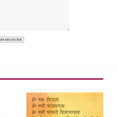
tive: