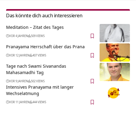
Das könnte dich auch interessieren
Meditation – Zitat des Tages
VOR 4 JAHREN
509 VIEWS
Pranayama Herrschaft über das Prana
VOR 12 JAHREN
407 VIEWS
Tage nach Swami Sivanandas
Mahasamadhi Tag
VOR 9 JAHREN
502 VIEWS
Intensives Pranayama mit langer
Wechselatmung
VOR 11 JAHREN
444 VIEWS