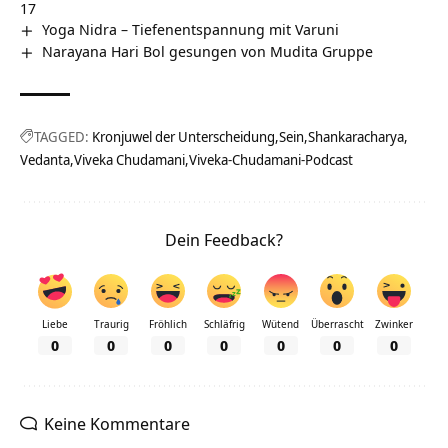
17
Yoga Nidra – Tiefenentspannung mit Varuni
Narayana Hari Bol gesungen von Mudita Gruppe
TAGGED:
Kronjuwel der Unterscheidung
Sein
Shankaracharya
Vedanta
Viveka Chudamani
Viveka-Chudamani-Podcast
Dein Feedback?
Liebe
Traurig
Fröhlich
Schläfrig
Wütend
Überrascht
Zwinker
0
0
0
0
0
0
0
Keine Kommentare