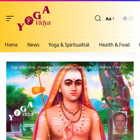
Aa
Größenänderun
Home
News
Yoga & Spiritualität
Health & Food
Yoga Vidya Blog - Yoga, Meditation und Ayurveda
>
Blog
>
Podcast
>
Tägl. Inspiration