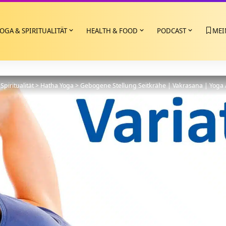
OGA & SPIRITUALITÄT
HEALTH & FOOD
PODCAST
MEI
Spiritualität
>
Hatha Yoga
>
Gebogene Stellung Seitkrähe | Vakrasana | Yoga