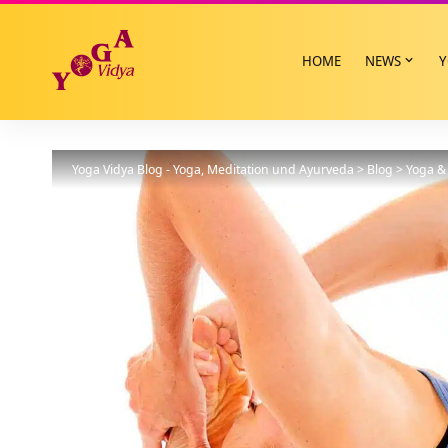
HOME
NEWS
Y
Yoga Vidya Blog - Yoga, Meditation und Ayurveda
>
Blog
>
Yoga & 