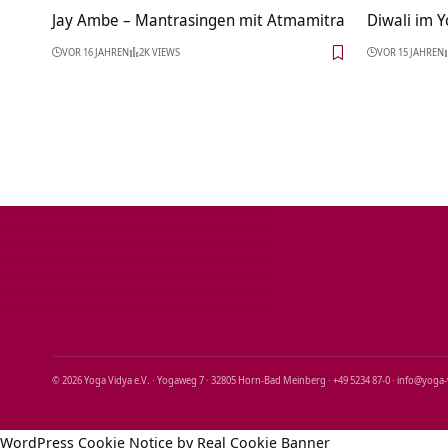
Jay Ambe – Mantrasingen mit Atmamitra
Diwali im Y
VOR 16 JAHREN
2K VIEWS
VOR 15 JAHREN
© 2026 Yoga Vidya e.V. · Yogaweg 7 · 32805 Horn‑Bad Meinberg · +49 5234 87‑0 · info@yoga
WordPress Cookie Notice by Real Cookie Banner