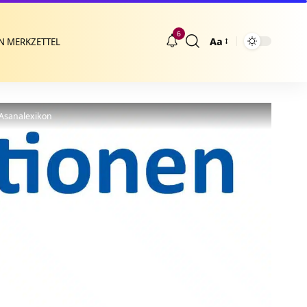
6
Aa
N MERKZETTEL
Größenänderung
 Asanalexikon