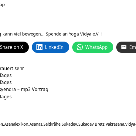
App
ag kann viel bewegen…
Spende an Yoga Vidya e.V.
!
Share on X
LinkedIn
WhatsApp
Em
rauert sehr
 Tages
 Tages
tsyendra – mp3 Vortrag
 Tages
on
Asanalexikon
Asanas
Seitkrähe
Sukadev
Sukadev Bretz
Vakrasana
vidya