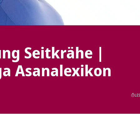
ng Seitkrähe |
ga Asanalexikon
LES