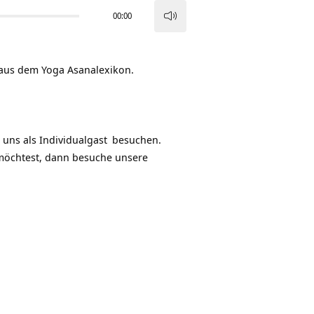
00:00
Pfeiltasten
Hoch/Runter
benutzen,
 aus dem Yoga Asanalexikon.
um
die
Lautstärke
zu
 uns als
Individualgast
besuchen.
regeln.
möchtest, dann besuche unsere