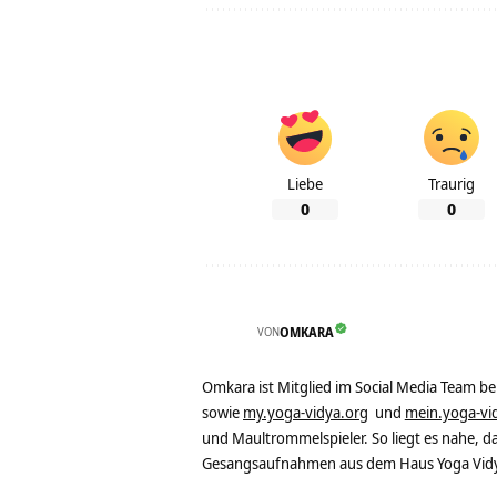
Liebe
Traurig
0
0
VON
OMKARA
Omkara ist Mitglied im Social Media Team b
sowie
my.yoga-vidya.org
und
mein.yoga-vi
und Maultrommelspieler. So liegt es nahe, 
Gesangsaufnahmen aus dem Haus Yoga Vidya