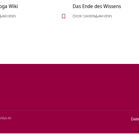
oga Wiki
Das Ende des Wissens
468 VIEWS
VOR 7 JAHREN
484 VIEWS
‑vidya.de
Dat