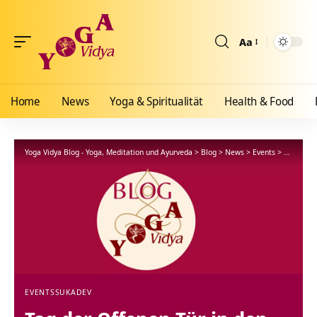
Aa
Größenänderun
Home
News
Yoga & Spiritualität
Health & Food
Yoga Vidya Blog - Yoga, Meditation und Ayurveda
>
Blog
>
News
>
Events
>
Tag der O
EVENTS
SUKADEV