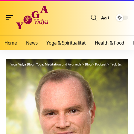
Aa
Größenänderun
Home
News
Yoga & Spiritualität
Health & Food
Yoga Vidya Blog - Yoga, Meditation und Ayurveda
>
Blog
>
Podcast
>
Tägl. Inspiration