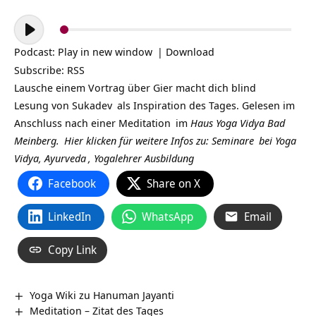
Audio-
Player
Podcast:
Play in new window
|
Download
Subscribe:
RSS
Lausche einem Vortrag über Gier macht dich blind
Lesung von
Sukadev
als Inspiration des Tages. Gelesen im
Anschluss nach einer
Meditation
im
Haus Yoga Vidya Bad
Meinberg.
Hier klicken für weitere Infos zu:
Seminare
bei
Yoga
Vidya,
Ayurveda
,
Yogalehrer Ausbildung
Facebook
Share on X
LinkedIn
WhatsApp
Email
Copy Link
Yoga Wiki zu Hanuman Jayanti
Meditation – Zitat des Tages