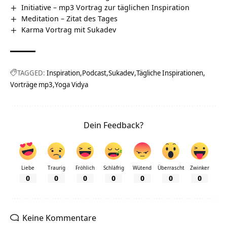
Initiative – mp3 Vortrag zur täglichen Inspiration
Meditation – Zitat des Tages
Karma Vortrag mit Sukadev
TAGGED:
Inspiration
Podcast
Sukadev
Tägliche Inspirationen
Vorträge mp3
Yoga Vidya
Dein Feedback?
Liebe
Traurig
Fröhlich
Schläfrig
Wütend
Überrascht
Zwinker
0
0
0
0
0
0
0
Keine Kommentare