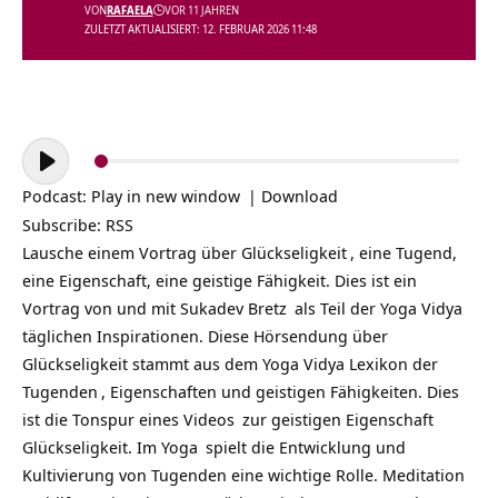
VON
RAFAELA
VOR 11 JAHREN
ZULETZT AKTUALISIERT: 12. FEBRUAR 2026 11:48
Audio-
Player
Podcast:
Play in new window
|
Download
Subscribe:
RSS
Lausche einem Vortrag über
Glückseligkeit
, eine Tugend,
eine Eigenschaft, eine geistige Fähigkeit. Dies ist ein
Vortrag von und mit
Sukadev Bretz
als Teil der
Yoga Vidya
täglichen Inspirationen
. Diese Hörsendung über
Glückseligkeit stammt aus dem Yoga Vidya Lexikon der
Tugenden
, Eigenschaften und geistigen Fähigkeiten. Dies
ist die Tonspur eines
Videos
zur geistigen Eigenschaft
Glückseligkeit. Im
Yoga
spielt die Entwicklung und
Kultivierung von Tugenden eine wichtige Rolle. Meditation