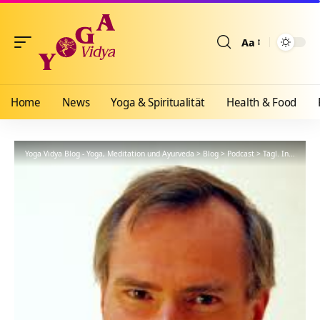
Aa
Größenänderun
Home
News
Yoga & Spiritualität
Health & Food
Yoga Vidya Blog - Yoga, Meditation und Ayurveda
>
Blog
>
Podcast
>
Tägl. Inspiration