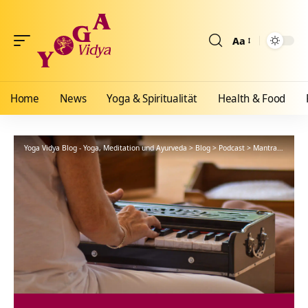
Aa
Größenänderun
Home
News
Yoga & Spiritualität
Health & Food
Yoga Vidya Blog - Yoga, Meditation und Ayurveda
>
Blog
>
Podcast
>
Mantra
>
Gurud