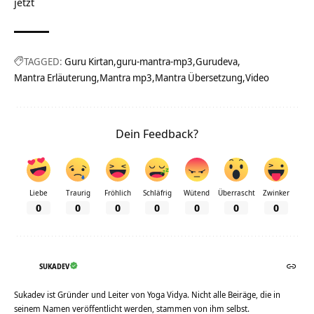
jetzt
TAGGED:
Guru Kirtan
guru-mantra-mp3
Gurudeva
Mantra Erläuterung
Mantra mp3
Mantra Übersetzung
Video
Dein Feedback?
Liebe
Traurig
Fröhlich
Schläfrig
Wütend
Überrascht
Zwinker
0
0
0
0
0
0
0
SUKADEV
Sukadev ist Gründer und Leiter von Yoga Vidya. Nicht alle Beiräge, die in
seinem Namen veröffentlicht werden, stammen von ihm selbst.