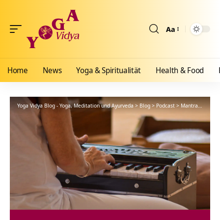
Aa
Größenänderun
Home
News
Yoga & Spiritualität
Health & Food
Yoga Vidya Blog - Yoga, Meditation und Ayurveda
>
Blog
>
Podcast
>
Mantra
>
Hari 