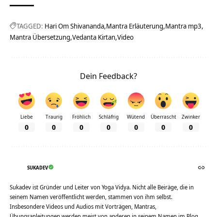
TAGGED:
Hari Om Shivananda
Mantra Erläuterung
Mantra mp3
Mantra Übersetzung
Vedanta Kirtan
Video
Dein Feedback?
Liebe
Traurig
Fröhlich
Schläfrig
Wütend
Überrascht
Zwinker
0
0
0
0
0
0
0
SUKADEV
Sukadev ist Gründer und Leiter von Yoga Vidya. Nicht alle Beiräge, die in
seinem Namen veröffentlicht werden, stammen von ihm selbst.
Insbesondere Videos und Audios mit Vorträgen, Mantras,
Übungsanleitungen werden meist von anderen in seinem Namen im Blog