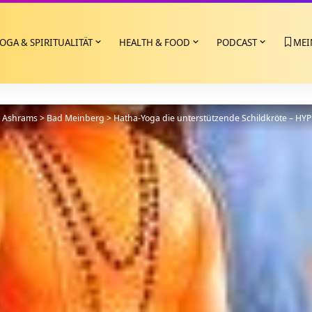
OGA & SPIRITUALITÄT
HEALTH & FOOD
PODCAST
MEI
>
Ashrams
>
Bad Meinberg
>
Hatha-Yoga die unterstützende Schildkröte – HYP T