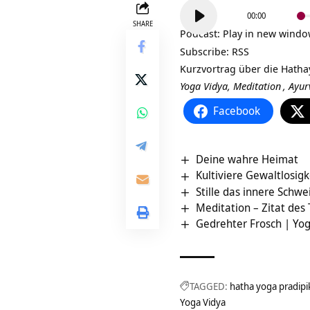
Audio-
00:00
Player
SHARE
Podcast:
Play in new wind
Subscribe:
RSS
Kurzvortrag über die
Hatha
Yoga Vidya,
Meditation
,
Ayur
Facebook
Deine wahre Heimat
Kultiviere Gewaltlosigk
Stille das innere Schw
Meditation – Zitat des
Gedrehter Frosch | Yo
TAGGED:
hatha yoga pradipi
Yoga Vidya