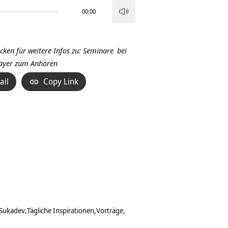
00:00
Pfeiltasten
Hoch/Runter
benutzen,
icken für weitere Infos zu:
Seminare
bei
um
Player zum Anhören
die
ail
Copy Link
Lautstärke
zu
regeln.
Sukadev
Tägliche Inspirationen
Vorträge