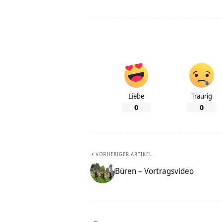
Liebe
Traurig
0
0
VORHERIGER ARTIKEL
Büren‏‎ – Vortragsvideo