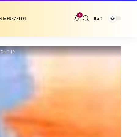
6
Aa
N MERKZETTEL
Größenänderung
eil I. 10