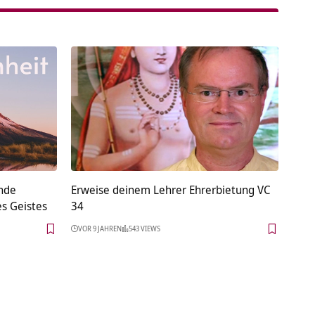
nde
Erweise deinem Lehrer Ehrerbietung VC
es Geistes
34
VOR 9 JAHREN
543 VIEWS