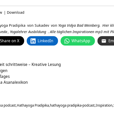
ow
|
Download
yoga Pradipika
von
Sukadev
von
Yoga Vidya Bad Meinberg.
Hier kl
veda
,
Yogalehrer Ausbildung
.
Alle täglichen Inspirationen mp3 mit 
Share on X
LinkedIn
WhatsApp
Em
eit schrittweise – Kreative Lesung
eigen
 Tages
ga Asanalexikon
ka podcast
Hathayoga Pradipika
hathayoga pradipika-podcast
Inspiration