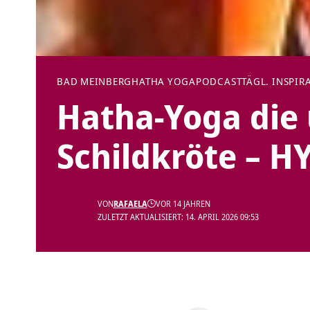
BAD MEINBERG
HATHA YOGA
PODCAST
TÄGL. INSPIR
Hatha-Yoga die
Schildkröte – HYP
VON
RAFAELA
VOR 14 JAHREN
ZULETZT AKTUALISIERT: 14. APRIL 2026 09:53