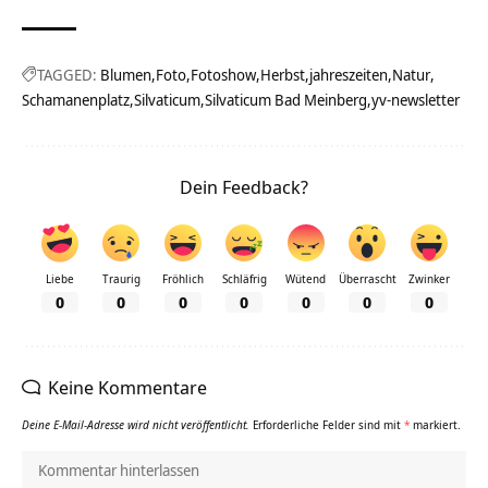
TAGGED:
Blumen
Foto
Fotoshow
Herbst
jahreszeiten
Natur
Schamanenplatz
Silvaticum
Silvaticum Bad Meinberg
yv-newsletter
Dein Feedback?
Liebe
Traurig
Fröhlich
Schläfrig
Wütend
Überrascht
Zwinker
0
0
0
0
0
0
0
Keine Kommentare
Deine E-Mail-Adresse wird nicht veröffentlicht.
Erforderliche Felder sind mit
*
markiert.