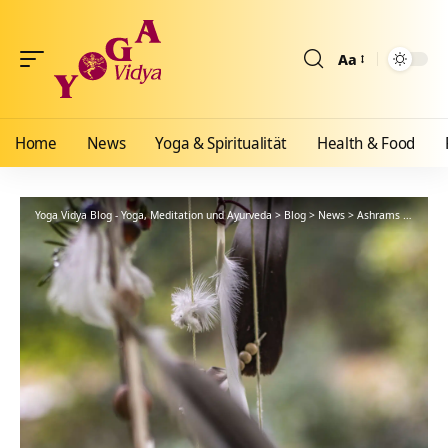
Aa
Größenänderun
Home
News
Yoga & Spiritualität
Health & Food
Yoga Vidya Blog - Yoga, Meditation und Ayurveda
>
Blog
>
News
>
Ashrams
>
Bad Me