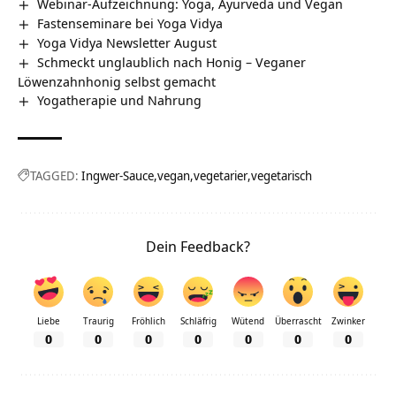
Webinar-Aufzeichnung: Yoga, Ayurveda und Vegan
Fastenseminare bei Yoga Vidya
Yoga Vidya Newsletter August
Schmeckt unglaublich nach Honig – Veganer
Löwenzahnhonig selbst gemacht
Yogatherapie und Nahrung
TAGGED:
Ingwer-Sauce
vegan
vegetarier
vegetarisch
Dein Feedback?
Liebe
Traurig
Fröhlich
Schläfrig
Wütend
Überrascht
Zwinker
0
0
0
0
0
0
0