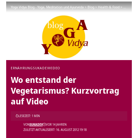
Yoga Vidya Blog - Yoga, Meditation und Ayurveda
>
Blog
>
Health & Food
>
Ernährun
ERNÄHRUNG
SUKADEV
VIDEO
Wo entstand der
Vegetarismus? Kurzvortrag
auf Video
LESEZEIT: 1 MIN
VON
SUKADEV
VOR 14 JAHREN
ZULETZT AKTUALISIERT: 16. AUGUST 2012 19:18