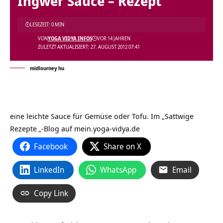
Ingwer Sauce – Rezept
LESEZEIT: 0 MIN
VON
YOGA VIDYA INFOS
VOR 14 JAHREN
ZULETZT AKTUALISIERT: 27. AUGUST 2012 07:41
midlourney hu
eine leichte Sauce für Gemüse oder Tofu. Im „
Sattwige
Rezepte
„-Blog auf
mein.yoga-vidya.de
Facebook
Share on X
LinkedIn
WhatsApp
Email
Copy Link