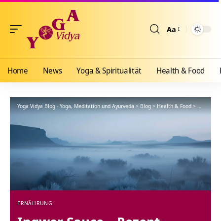
Aa
Größenänderun
Home
News
Yoga & Spiritualität
Health & Food
Yoga Vidya Blog - Yoga, Meditation und Ayurveda
>
Blog
>
Health & Food
>
Ernährun
ERNÄHRUNG