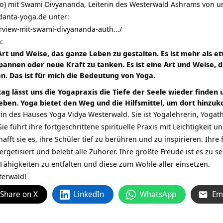
io) mit Swami Divyananda, Leiterin des Westerwald Ashrams von u
danta-yoga.de unter:
erview-mit-swami-divyananda-auth…/
:
 Art und Weise, das ganze Leben zu gestalten. Es ist mehr als 
pannen oder neue Kraft zu tanken. Es ist eine Art und Weise, d
. Das ist für mich die Bedeutung von Yoga.
tag lässt uns die Yogapraxis die Tiefe der Seele wieder finden
eben. Yoga bietet den Weg und die Hilfsmittel, um dort hinz
rin des Hauses Yoga Vidya Westerwald. Sie ist Yogalehrerin, Yogat
e führt ihre fortgeschrittene spirituelle Praxis mit Leichtigkeit u
fft sie es, ihre Schüler tief zu berühren und zu inspirieren. Ihre 
ergetisiert und belebt alle Zuhörer. Ihre größte Freude ist es zu
Fähigkeiten zu entfalten und diese zum Wohle aller einsetzen.
terwald!
Share on X
LinkedIn
WhatsApp
Em