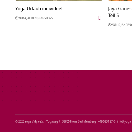
Yoga Urlaub individuell
Jaya Ganesh
Teil 5
VOR 4 JAHREN
585 VIEWS
VOR 12 JAHREN
© 2026 Yoga Vidya e.V. · Yogaweg 7 · 32805 Horn‑Bad Meinberg · +49 5234 87‑0 · info@yoga