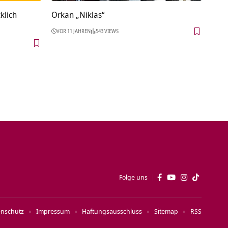
klich
Orkan „Niklas“
VOR 11 JAHREN
543 VIEWS
Folge uns
enschutz
Impressum
Haftungsausschluss
Sitemap
RSS