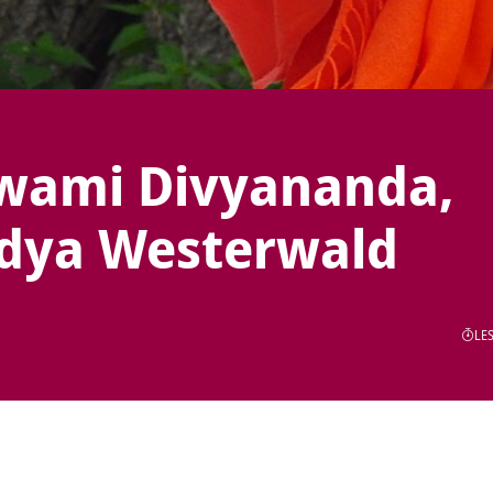
Swami Divyananda,
idya Westerwald
LES