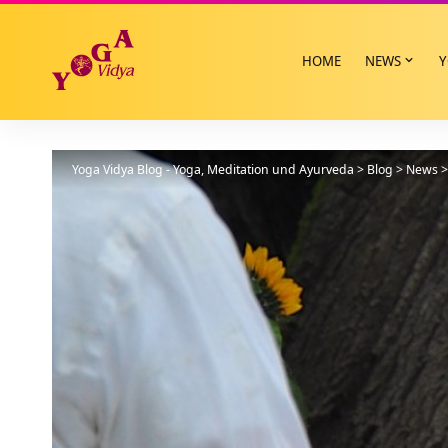
HOME
NEWS
Y
Yoga Vidya Blog - Yoga, Meditation und Ayurveda
>
Blog
>
News