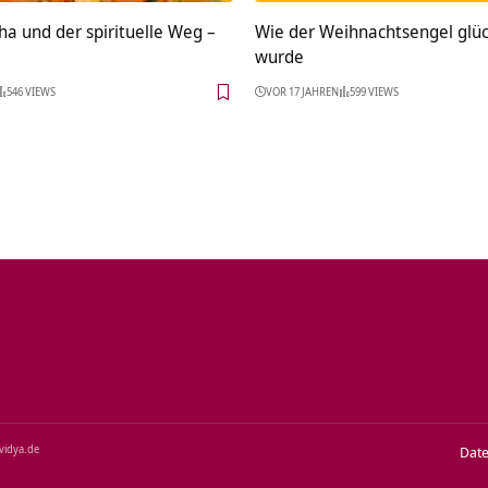
a und der spirituelle Weg –
Wie der Weihnachtsengel glüc
wurde
546 VIEWS
VOR 17 JAHREN
599 VIEWS
‑vidya.de
Dat