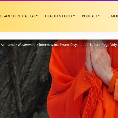
OGA & SPIRITUALITÄT
HEALTH & FOOD
PODCAST
MEI
>
Ashrams
>
Westerwald
>
Interview mit Swami Divyananda, Leiterin Yoga Vid