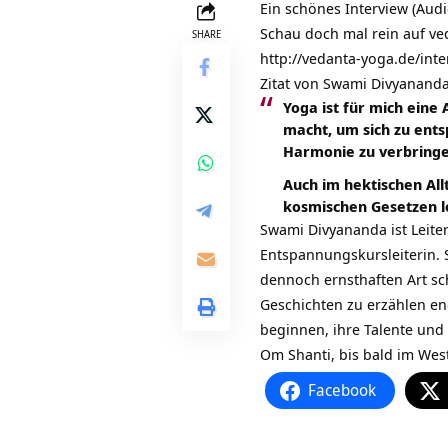
Ein schönes Interview (Aud
Schau doch mal rein auf ve
SHARE
http://vedanta-yoga.de/int
Zitat von Swami Divyananda
Yoga ist für mich eine
macht, um sich zu ents
Harmonie zu verbringen
Auch im hektischen All
kosmischen Gesetzen l
Swami Divyananda ist Leite
Entspannungskursleiterin. Si
dennoch ernsthaften Art scha
Geschichten zu erzählen en
beginnen, ihre Talente und 
Om Shanti, bis bald im Wes
Facebook