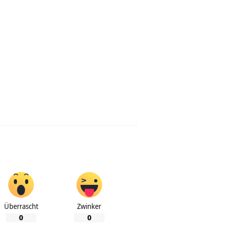
Überrascht
Zwinker
0
0