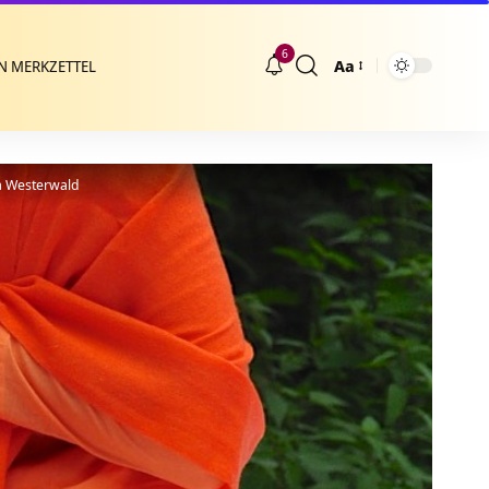
6
Aa
N MERKZETTEL
Größenänderung
ya Westerwald