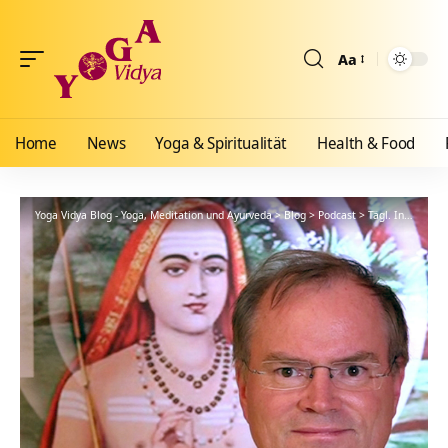
Aa
Größenänderun
Home
News
Yoga & Spiritualität
Health & Food
Yoga Vidya Blog - Yoga, Meditation und Ayurveda
>
Blog
>
Podcast
>
Tägl. Inspiration