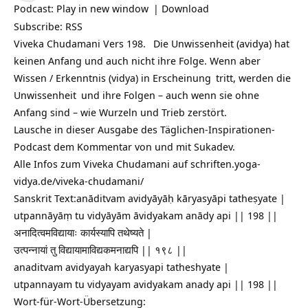
Podcast:
Play in new window
|
Download
Subscribe:
RSS
Viveka Chudamani Vers 198.
Die Unwissenheit (avidya) hat
keinen Anfang und auch nicht ihre Folge. Wenn aber
Wissen / Erkenntnis (vidya) in
Erscheinung
tritt, werden die
Unwissenheit
und ihre Folgen – auch wenn sie ohne
Anfang sind – wie Wurzeln und Trieb zerstört.
Lausche in dieser Ausgabe des Täglichen-Inspirationen-
Podcast dem Kommentar von und mit Sukadev.
Alle Infos zum Viveka Chudamani auf
schriften.yoga-
vidya.de/viveka-chudamani/
Sanskrit Text:anāditvam avidyāyāḥ kāryasyāpi tatheṣyate |
utpannāyāṃ tu vidyāyām āvidyakam anādy api || 198 ||
अनादित्वमविद्यायाः कार्यस्यापि तथेष्यते |
उत्पन्नायां तु विद्यायामाविद्यकमनाद्यपि || १९८ ||
anaditvam avidyayah karyasyapi tatheshyate |
utpannayam tu vidyayam avidyakam anady api || 198 ||
Wort-für-Wort-Übersetzung: