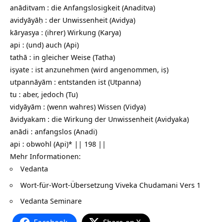
anāditvam : die Anfangslosigkeit (Anaditva)
avidyāyāḥ : der Unwissenheit (Avidya)
kāryasya : (ihrer) Wirkung (Karya)
api : (und) auch (Api)
tathā : in gleicher Weise (Tatha)
iṣyate : ist anzunehmen (wird angenommen, iṣ)
utpannāyām : entstanden ist (Utpanna)
tu : aber, jedoch (Tu)
vidyāyām : (wenn wahres) Wissen (Vidya)
āvidyakam : die Wirkung der Unwissenheit (Avidyaka)
anādi : anfangslos (Anadi)
api : obwohl (Api)* || 198 ||
Mehr Informationen:
Vedanta
Wort-für-Wort-Übersetzung
Viveka Chudamani Vers 1
Vedanta Seminare