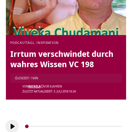
PODCAST
TÄGL. INSPIRATION
Irrtum verschwindet durch
wahres Wissen VC 198
LESEZEIT: 1 MIN
VON
RAFAELA
VOR 8 JAHREN
ZULETZT AKTUALISIERT: 3. JULI 2018 16:24
Audio-
Player