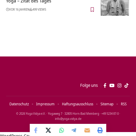
Yoga – Zitat des Tages
VOR 16 JAHREN
499 VIEWS
Folge uns
Datenschutz
Impressum
Haftungsausschluss
Sitemap
RSS
© 2026 Yoga Vidya e.V. · Yogaweg 7 · 32805 Horn‑Bad Meinberg · +49 5234 87‑0 ·
info@yoga‑vidya.de
WordPress Cookie Notice by Real Cookie Banner