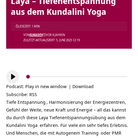
Laya – Tiefenentspannung
aus dem Kundalini Yoga
LESEZEIT: 1 MIN
VON
SUKADEV
VOR 8 JAHREN
ZULETZT AKTUALISIERT: 5. JUNI 2025 12:19
Audio-
Player
Podcast:
Play in new window
|
Download
Subscribe:
RSS
Tiefe
Entspannung
, Harmonisierung der Energiezentren,
Gefühl der Weite, neue Kraft und Energie – all das kannst
du durch diese Laya Tiefenentspannungsübung aus dem
Kundalini Yoga
erfahren. Für viele ein sehr tiefes Erlebnis.
Und Menschen, die mit
Autogenem Training
oder
PMR