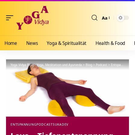
Aa
Größenänderun
Home
News
Yoga & Spiritualität
Health & Food
Yoga Vidya Blog - Yoga, Meditation und Ayurveda
>
Blog
>
Podcast
>
Entspannung
>
ENTSPANNUNG
PODCAST
SUKADEV