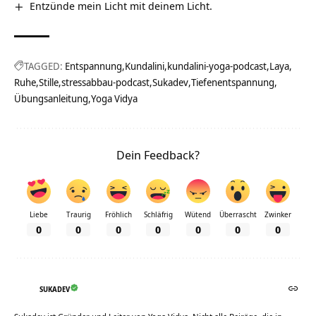
Entzünde mein Licht mit deinem Licht.
TAGGED:
Entspannung
Kundalini
kundalini-yoga-podcast
Laya
Ruhe
Stille
stressabbau-podcast
Sukadev
Tiefenentspannung
Übungsanleitung
Yoga Vidya
Dein Feedback?
Liebe
Traurig
Fröhlich
Schläfrig
Wütend
Überrascht
Zwinker
0
0
0
0
0
0
0
SUKADEV