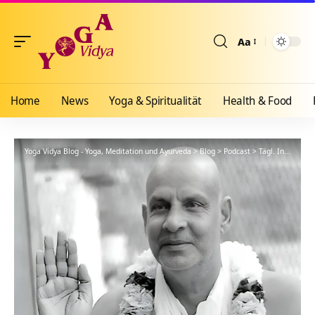
Aa
Größenänderun
Home
News
Yoga & Spiritualität
Health & Food
Yoga Vidya Blog - Yoga, Meditation und Ayurveda
>
Blog
>
Podcast
>
Tägl. Inspiration