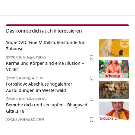
Das könnte dich auch interessieren
Yoga-DVD: Eine Mittelstufenstunde für
Zuhause
VOR 16 JAHREN
403 VIEWS
Karma und Körper sind eine Illusion –
VC462
VOR 7 JAHREN
549 VIEWS
Fotoshow: Abschluss Yogalehrer
Ausbildungen im Westerwald
VOR 12 JAHREN
484 VIEWS
Bemühe dich und sei tapfer – Bhagavad
Gita II 18
VOR 2 JAHREN
589 VIEWS