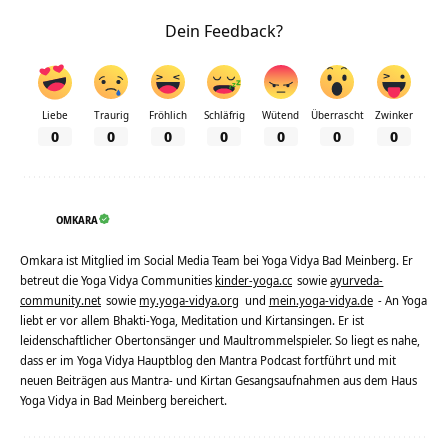
Dein Feedback?
Liebe
Traurig
Fröhlich
Schläfrig
Wütend
Überrascht
Zwinker
0
0
0
0
0
0
0
OMKARA
Omkara ist Mitglied im Social Media Team bei Yoga Vidya Bad Meinberg. Er
betreut die Yoga Vidya Communities
kinder-yoga.cc
sowie
ayurveda-
community.net
sowie
my.yoga-vidya.org
und
mein.yoga-vidya.de
- An Yoga
liebt er vor allem Bhakti-Yoga, Meditation und Kirtansingen. Er ist
leidenschaftlicher Obertonsänger und Maultrommelspieler. So liegt es nahe,
dass er im Yoga Vidya Hauptblog den Mantra Podcast fortführt und mit
neuen Beiträgen aus Mantra- und Kirtan Gesangsaufnahmen aus dem Haus
Yoga Vidya in Bad Meinberg bereichert.