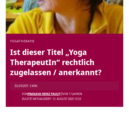
YOGATHERAPIE
Ist dieser Titel „Yoga
TherapeutIn“ rechtlich
zugelassen / anerkannt?
LESEZEIT: 2 MIN
VON
PRANAVA HEINZ PAULY
VOR 17 JAHREN
ZULETZT AKTUALISIERT: 13. AUGUST 2025 13:53