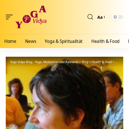
Aa
Größenänderun
Home
News
Yoga & Spiritualität
Health & Food
Yoga Vidya Blog - Yoga, Meditation und Ayurveda
>
Blog
>
Health & Food
>
Yogathera