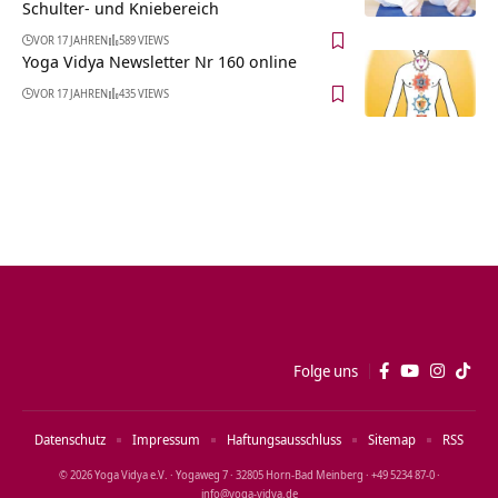
Schulter- und Kniebereich
VOR 17 JAHREN
589 VIEWS
Yoga Vidya Newsletter Nr 160 online
VOR 17 JAHREN
435 VIEWS
Folge uns
Datenschutz
Impressum
Haftungsausschluss
Sitemap
RSS
© 2026 Yoga Vidya e.V. · Yogaweg 7 · 32805 Horn‑Bad Meinberg · +49 5234 87‑0 ·
info@yoga‑vidya.de