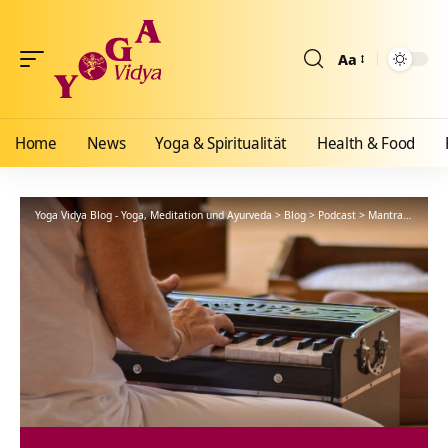
Aa
Größenänderun
Home
News
Yoga & Spiritualität
Health & Food
Yoga Vidya Blog - Yoga, Meditation und Ayurveda
>
Blog
>
Podcast
>
Mantra
>
Jaya G