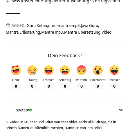
Was kostet eine Yogalehrer Ausbildung? Vortragsvideo
TAGGED:
Guru Kirtan
guru-mantra-mp3
Jaya Guru
Mantra Erläuterung
Mantra mp3
Mantra Übersetzung
Video
Dein Feedback?
Liebe
Traurig
Fröhlich
Schläfrig
Wütend
Überrascht
Zwinker
0
0
0
0
0
0
0
SUKADEV
Sukadev ist Gründer und Leiter von Yoga Vidya. Nicht alle Beiräge, die in
seinem Namen veröffentlicht werden, stammen von ihm selbst.