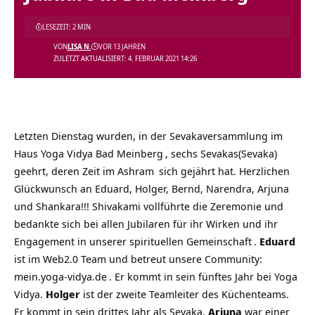
LESEZEIT: 2 MIN
VON
LISA N.
VOR 13 JAHREN
ZULETZT AKTUALISIERT: 4. FEBRUAR 2021 14:26
Letzten Dienstag wurden, in der Sevakaversammlung im
Haus Yoga Vidya Bad Meinberg
, sechs Sevakas(Sevaka)
geehrt, deren Zeit im
Ashram
sich gejährt hat. Herzlichen
Glückwunsch an Eduard, Holger, Bernd, Narendra, Arjuna
und Shankara!!! Shivakami vollführte die Zeremonie und
bedankte sich bei allen Jubilaren für ihr Wirken und ihr
Engagement in unserer
spirituellen Gemeinschaft
.
Eduard
ist im Web2.0 Team und betreut unsere Community:
mein.yoga-vidya.de
. Er kommt in sein fünftes Jahr bei Yoga
Vidya.
Holger
ist der zweite Teamleiter des Küchenteams.
Er kommt in sein drittes Jahr als Sevaka.
Arjuna
war einer