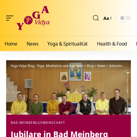
Aa
Größenänderun
Home
News
Yoga & Spiritualität
Health & Food
Yoga Vidya Blog - Yoga, Meditation und Ayurveda
>
Blog
>
News
>
Ashrams
>
Bad Me
BAD MEINBERG
GEMEINSCHAFT
Jubilare in Bad Meinberg