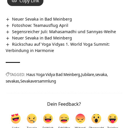
Copy Link
Neuer Sevaka in Bad Meinberg
Fotoshow: Teamausflug April
Segensreicher Juli: Mahasamadhi und Sannyas-Weihe
Neuer Sevaka in Bad Meinberg
Rückschau auf Yoga Vidyas 1. World Yoga Summit:
Verbindung in Harmonie
TAGGED:
Haus Yoga Vidya Bad Meinberg
Jubilare
sevaka
sevakas
Sevakaversammlung
Dein Feedback?
Liebe
Traurig
Fröhlich
Schläfrig
Wütend
Überrascht
Zwinker