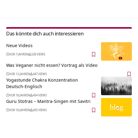
Alternative:
Das könnte dich auch interessieren
Neue Videos
VOR 7 JAHREN
528 VIEWS
Was Veganer nicht essen? Vortrag als Video
VOR 12 JAHREN
447 VIEWS
Yogastunde Chakra Konzentration
Deutsch-Englisch
VOR 18 JAHREN
454 VIEWS
Guru Stotras – Mantra-Singen mit Savitri
VOR 18 JAHREN
605 VIEWS