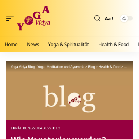
Aa
Größenänderun
Home
News
Yoga & Spiritualität
Health & Food
Yoga Vidya Blog - Yoga, Meditation und Ayurveda
>
Blog
>
Health & Food
>
Ernährun
ERNÄHRUNG
SUKADEV
VIDEO