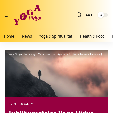
Aa
Größenänderun
Home
News
Yoga & Spiritualität
Health & Food
Yoga Vidya Blog - Yoga, Meditation und Ayurveda
>
Blog
>
News
>
Events
>
Jubliäumsfeier Yoga Vidya Speyer
EVENTS
SUKADEV