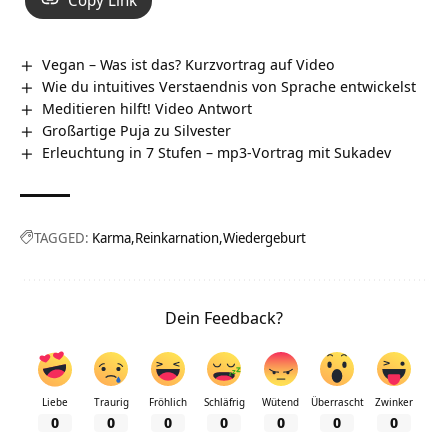
Vegan – Was ist das? Kurzvortrag auf Video
Wie du intuitives Verstaendnis von Sprache entwickelst
Meditieren hilft! Video Antwort
Großartige Puja zu Silvester
Erleuchtung in 7 Stufen – mp3-Vortrag mit Sukadev
TAGGED:
Karma
Reinkarnation
Wiedergeburt
Dein Feedback?
Liebe
Traurig
Fröhlich
Schläfrig
Wütend
Überrascht
Zwinker
0
0
0
0
0
0
0