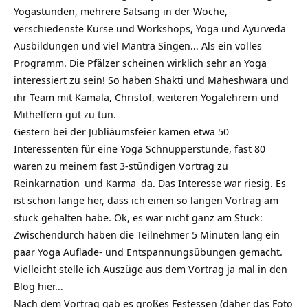
Yogastunden, mehrere Satsang in der Woche,
verschiedenste Kurse und Workshops, Yoga und Ayurveda
Ausbildungen und viel Mantra Singen… Als ein volles
Programm. Die Pfälzer scheinen wirklich sehr an Yoga
interessiert zu sein! So haben Shakti und Maheshwara und
ihr Team mit Kamala, Christof, weiteren Yogalehrern und
Mithelfern gut zu tun.
Gestern bei der Jubliäumsfeier kamen etwa 50
Interessenten für eine Yoga Schnupperstunde, fast 80
waren zu meinem fast 3-stündigen Vortrag zu
Reinkarnation
und
Karma
da. Das Interesse war riesig. Es
ist schon lange her, dass ich einen so langen Vortrag am
stück gehalten habe. Ok, es war nicht ganz am Stück:
Zwischendurch haben die Teilnehmer 5 Minuten lang ein
paar Yoga Auflade- und Entspannungsübungen gemacht.
Vielleicht stelle ich Auszüge aus dem Vortrag ja mal in den
Blog hier…
Nach dem Vortrag gab es großes Festessen (daher das Foto