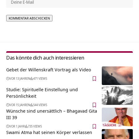
Alternative:
Das könnte dich auch interessieren
Gebet der Willenskraft Vortrag als Video
VOR 13 JAHREN
471 VIEWS
Studie: Spirituelle Einstellung und
Persönlichkeit
VOR 15 JAHREN
544 VIEWS
Wünsche sind unersättlich – Bhagavad Gita
III 39
VOR 1 JAHR
735 VIEWS
Swami Atma hat seinen Körper verlassen