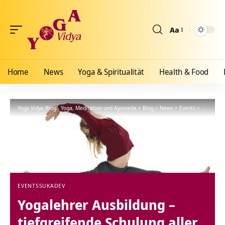
Aa
Größenänderun
Home
News
Yoga & Spiritualität
Health & Food
Yoga Vidya Blog - Yoga, Meditation und Ayurveda
>
Blog
>
News
>
Events
>
Yogalehre
EVENTS
SUKADEV
Yogalehrer Ausbildung –
tiefgreifende Schulung aller