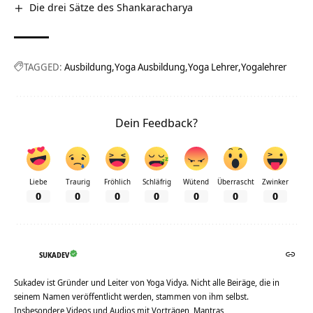
Die drei Sätze des Shankaracharya
TAGGED:
Ausbildung
Yoga Ausbildung
Yoga Lehrer
Yogalehrer
Dein Feedback?
Liebe
Traurig
Fröhlich
Schläfrig
Wütend
Überrascht
Zwinker
0
0
0
0
0
0
0
SUKADEV
Sukadev ist Gründer und Leiter von Yoga Vidya. Nicht alle Beiräge, die in
seinem Namen veröffentlicht werden, stammen von ihm selbst.
Insbesondere Videos und Audios mit Vorträgen, Mantras,