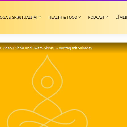
OGA & SPIRITUALITÄT
HEALTH & FOOD
PODCAST
MEI
>
Video
>
Shiva und Swami Vishnu – Vortrag mit Sukadev