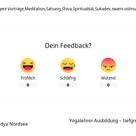
ere Vorträge
Meditation
Satsang
Shiva
Spiritualität
Sukadev
swami vishn
Dein Feedback?
Fröhlich
Schläfrig
Wütend
0
0
0
Yogalehrer Ausbildung – tiefgr
idya Nordsee