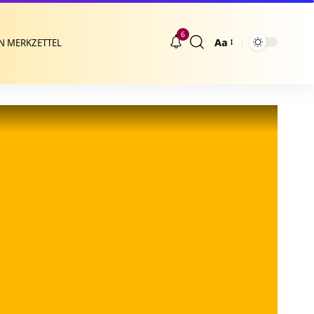
6
Aa
N MERKZETTEL
Größenänderung