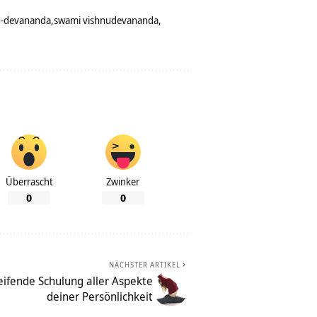
u-devananda
swami vishnudevananda
Überrascht
Zwinker
0
0
NÄCHSTER ARTIKEL
eifende Schulung aller Aspekte
deiner Persönlichkeit