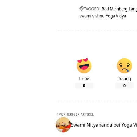
TAGGED:
Bad Meinberg
Läng
swami-vishnu
Yoga Vidya
Liebe
Traurig
0
0
VORHERIGER ARTIKEL
Swami Nityananda bei Yoga V