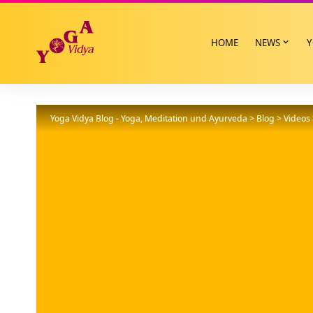
HOME
NEWS
Y
Yoga Vidya Blog - Yoga, Meditation und Ayurveda
>
Blog
>
Videos