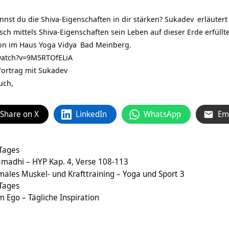
nnst du die Shiva-Eigenschaften in dir stärken?
Sukadev
erläutert
h mittels Shiva-Eigenschaften sein Leben auf dieser Erde erfüllte
ion im Haus
Yoga Vidya
Bad Meinberg.
watch?v=9M5RTOfELiA
Vortrag mit Sukadev
uch,
Share on X
LinkedIn
WhatsApp
Em
 Tages
amadhi – HYP Kap. 4, Verse 108-113
males Muskel- und Krafttraining – Yoga und Sport 3
 Tages
m Ego – Tägliche Inspiration