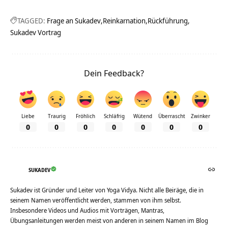
TAGGED:
Frage an Sukadev
Reinkarnation
Rückführung
Sukadev Vortrag
Dein Feedback?
Liebe
Traurig
Fröhlich
Schläfrig
Wütend
Überrascht
Zwinker
0
0
0
0
0
0
0
SUKADEV
Sukadev ist Gründer und Leiter von Yoga Vidya. Nicht alle Beiräge, die in
seinem Namen veröffentlicht werden, stammen von ihm selbst.
Insbesondere Videos und Audios mit Vorträgen, Mantras,
Übungsanleitungen werden meist von anderen in seinem Namen im Blog