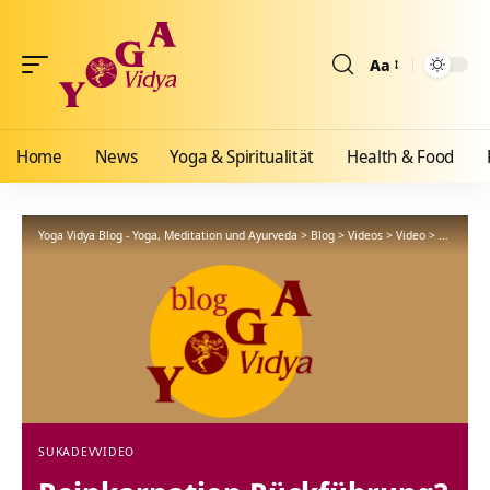
Aa
Größenänderun
Home
News
Yoga & Spiritualität
Health & Food
Yoga Vidya Blog - Yoga, Meditation und Ayurveda
>
Blog
>
Videos
>
Video
>
Reinkarna
SUKADEV
VIDEO