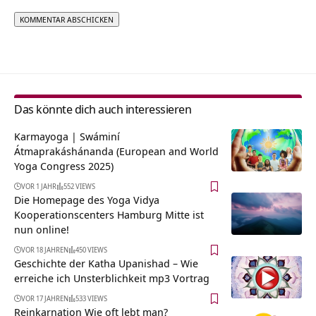
Alternative:
Das könnte dich auch interessieren
Karmayoga | Swáminí
Átmaprakáshánanda (European and World
Yoga Congress 2025)
VOR 1 JAHR
552 VIEWS
Die Homepage des Yoga Vidya
Kooperationscenters Hamburg Mitte ist
nun online!
VOR 18 JAHREN
450 VIEWS
Geschichte der Katha Upanishad – Wie
erreiche ich Unsterblichkeit mp3 Vortrag
VOR 17 JAHREN
533 VIEWS
Reinkarnation Wie oft lebt man?