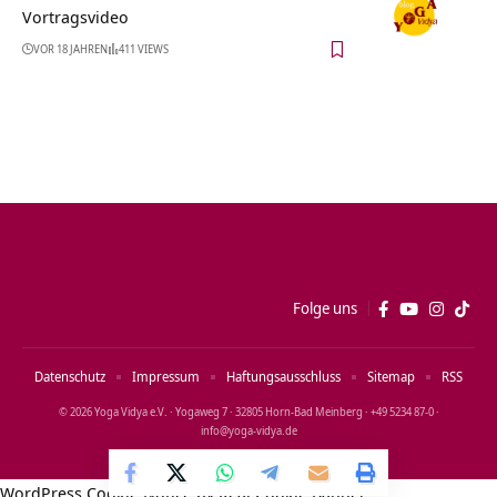
Vortragsvideo
VOR 18 JAHREN
411 VIEWS
Folge uns
Datenschutz
Impressum
Haftungsausschluss
Sitemap
RSS
© 2026 Yoga Vidya e.V. · Yogaweg 7 · 32805 Horn‑Bad Meinberg · +49 5234 87‑0 ·
info@yoga‑vidya.de
WordPress Cookie Notice by Real Cookie Banner