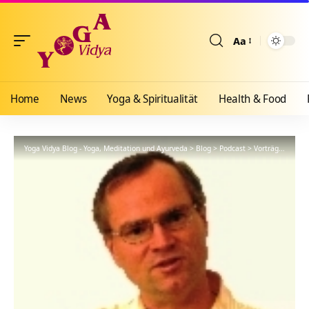
Aa
Größenänderun
Home
News
Yoga & Spiritualität
Health & Food
Yoga Vidya Blog - Yoga, Meditation und Ayurveda
>
Blog
>
Podcast
>
Vorträge
>
Entwi