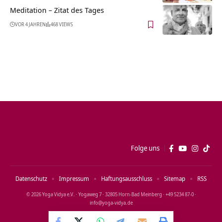
Meditation – Zitat des Tages
VOR 4 JAHREN
468 VIEWS
Folge uns
Datenschutz
Impressum
Haftungsausschluss
Sitemap
RSS
© 2026 Yoga Vidya e.V. · Yogaweg 7 · 32805 Horn‑Bad Meinberg · +49 5234 87‑0 ·
info@yoga‑vidya.de