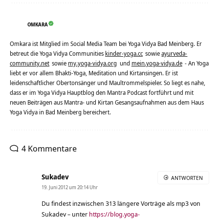
OMKARA
Omkara ist Mitglied im Social Media Team bei Yoga Vidya Bad Meinberg. Er
betreut die Yoga Vidya Communities
kinder-yoga.cc
sowie
ayurveda-
community.net
sowie
my.yoga-vidya.org
und
mein.yoga-vidya.de
- An Yoga
liebt er vor allem Bhakti-Yoga, Meditation und Kirtansingen. Er ist
leidenschaftlicher Obertonsänger und Maultrommelspieler. So liegt es nahe,
dass er im Yoga Vidya Hauptblog den Mantra Podcast fortführt und mit
neuen Beiträgen aus Mantra- und Kirtan Gesangsaufnahmen aus dem Haus
Yoga Vidya in Bad Meinberg bereichert.
4 Kommentare
Sukadev
ANTWORTEN
19. Juni 2012 um 20:14 Uhr
Du findest inzwischen 313 längere Vorträge als mp3 von
Sukadev – unter
https://blog.yoga-