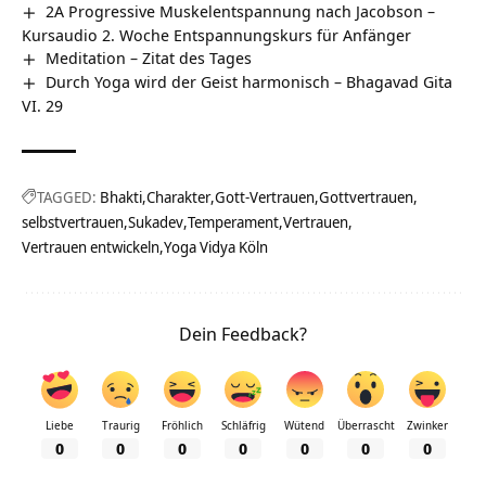
2A Progressive Muskelentspannung nach Jacobson –
Kursaudio 2. Woche Entspannungskurs für Anfänger
Meditation – Zitat des Tages
Durch Yoga wird der Geist harmonisch – Bhagavad Gita
VI. 29
TAGGED:
Bhakti
Charakter
Gott-Vertrauen
Gottvertrauen
selbstvertrauen
Sukadev
Temperament
Vertrauen
Vertrauen entwickeln
Yoga Vidya Köln
Dein Feedback?
Liebe
Traurig
Fröhlich
Schläfrig
Wütend
Überrascht
Zwinker
0
0
0
0
0
0
0