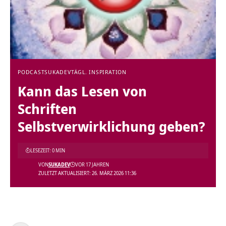
PODCAST
SUKADEV
TÄGL. INSPIRATION
Kann das Lesen von
Schriften
Selbstverwirklichung geben?
LESEZEIT: 0 MIN
VON
SUKADEV
VOR 17 JAHREN
ZULETZT AKTUALISIERT: 26. MÄRZ 2026 11:36