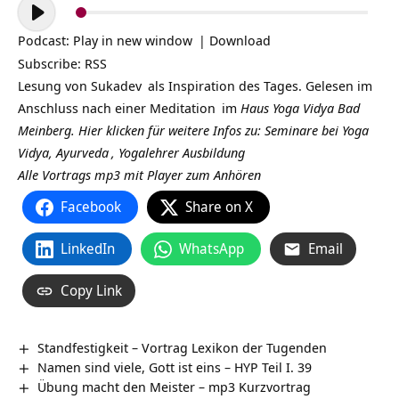
Audio-
Player
Podcast:
Play in new window
|
Download
Subscribe:
RSS
Lesung von
Sukadev
als Inspiration des Tages. Gelesen im
Anschluss nach einer
Meditation
im
Haus Yoga Vidya Bad
Meinberg.
Hier klicken für weitere Infos zu: Seminare bei Yoga
Vidya,
Ayurveda
,
Yogalehrer Ausbildung
Alle Vortrags mp3 mit Player zum Anhören
Facebook
Share on X
LinkedIn
WhatsApp
Email
Copy Link
Standfestigkeit – Vortrag Lexikon der Tugenden
Namen sind viele, Gott ist eins – HYP Teil I. 39
Übung macht den Meister – mp3 Kurzvortrag