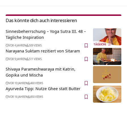
Das könnte dich auch interessieren
Sinnesbeherrschung – Yoga Sutra III. 48 –
Tägliche Inspiration
VOR 4 JAHREN
509 VIEWS
Narayana Suktam rezitiert von Sitaram
VOR 9 JAHREN
511 VIEWS
Shivaya Parameshwaraya mit Katrin,
Gopika und Mischa
VOR 10 JAHREN
460 VIEWS
Ayurveda Tipp: Nutze Ghee statt Butter
VOR 16 JAHREN
850 VIEWS