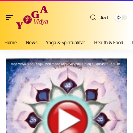
Aa
Größenänderun
Home
News
Yoga & Spiritualität
Health & Food
Yoga Vidya Blog - Yoga, Meditation und Ayurveda
>
Blog
>
Podcast
>
Tägl. Inspiration