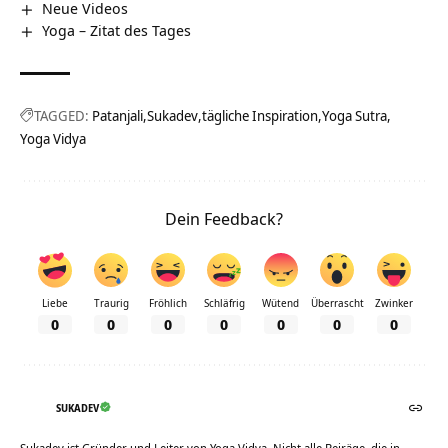
Neue Videos
Yoga – Zitat des Tages
TAGGED:
Patanjali
Sukadev
tägliche Inspiration
Yoga Sutra
Yoga Vidya
Dein Feedback?
Liebe
Traurig
Fröhlich
Schläfrig
Wütend
Überrascht
Zwinker
0
0
0
0
0
0
0
SUKADEV