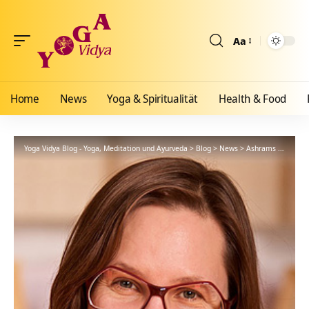
Aa
Größenänderun
Home
News
Yoga & Spiritualität
Health & Food
Yoga Vidya Blog - Yoga, Meditation und Ayurveda
>
Blog
>
News
>
Ashrams
>
Allgäu