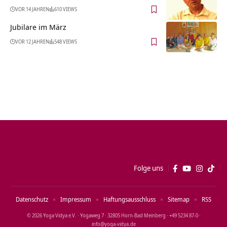
VOR 14 JAHREN
610 VIEWS
Jubilare im März
VOR 12 JAHREN
548 VIEWS
Folge uns
Datenschutz
Impressum
Haftungsausschluss
Sitemap
RSS
© 2026 Yoga Vidya e.V. · Yogaweg 7 · 32805 Horn‑Bad Meinberg · +49 5234 87‑0 ·
info@yoga‑vidya.de