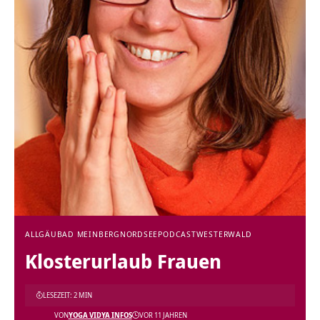
ALLGÄU
BAD MEINBERG
NORDSEE
PODCAST
WESTERWALD
Klosterurlaub Frauen
LESEZEIT: 2 MIN
VON
YOGA VIDYA INFOS
VOR 11 JAHREN