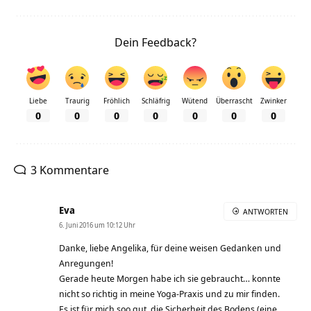
Dein Feedback?
Liebe
Traurig
Fröhlich
Schläfrig
Wütend
Überrascht
Zwinker
0
0
0
0
0
0
0
3 Kommentare
Eva
ANTWORTEN
6. Juni 2016 um 10:12 Uhr
Danke, liebe Angelika, für deine weisen Gedanken und
Anregungen!
Gerade heute Morgen habe ich sie gebraucht… konnte
nicht so richtig in meine Yoga-Praxis und zu mir finden.
Es ist für mich soo gut, die Sicherheit des Bodens (eine