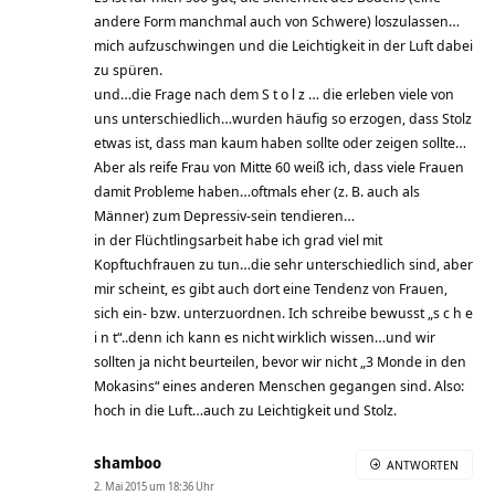
andere Form manchmal auch von Schwere) loszulassen…
mich aufzuschwingen und die Leichtigkeit in der Luft dabei
zu spüren.
und…die Frage nach dem S t o l z … die erleben viele von
uns unterschiedlich…wurden häufig so erzogen, dass Stolz
etwas ist, dass man kaum haben sollte oder zeigen sollte…
Aber als reife Frau von Mitte 60 weiß ich, dass viele Frauen
damit Probleme haben…oftmals eher (z. B. auch als
Männer) zum Depressiv-sein tendieren…
in der Flüchtlingsarbeit habe ich grad viel mit
Kopftuchfrauen zu tun…die sehr unterschiedlich sind, aber
mir scheint, es gibt auch dort eine Tendenz von Frauen,
sich ein- bzw. unterzuordnen. Ich schreibe bewusst „s c h e
i n t“..denn ich kann es nicht wirklich wissen…und wir
sollten ja nicht beurteilen, bevor wir nicht „3 Monde in den
Mokasins“ eines anderen Menschen gegangen sind. Also:
hoch in die Luft…auch zu Leichtigkeit und Stolz.
shamboo
ANTWORTEN
2. Mai 2015 um 18:36 Uhr