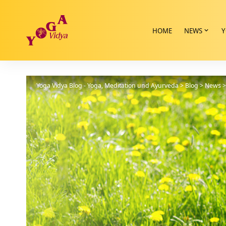
HOME
NEWS
Y
Yoga Vidya Blog - Yoga, Meditation und Ayurveda
>
Blog
>
News