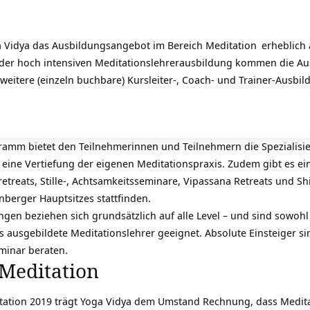
 Vidya das Ausbildungsangebot im Bereich
Meditation
erheblich 
 der hoch intensiven Meditationslehrerausbildung kommen die Au
4 weitere (einzeln buchbare) Kursleiter-, Coach- und Trainer-Ausbi
amm bietet den Teilnehmerinnen und Teilnehmern die Spezialisie
eine Vertiefung der eigenen Meditationspraxis. Zudem gibt es ein
treats, Stille-, Achtsamkeitsseminare, Vipassana Retreats und Shi
nberger Hauptsitzes stattfinden.
gen beziehen sich grundsätzlich auf alle Level – und sind sowohl 
s ausgebildete Meditationslehrer geeignet. Absolute Einsteiger s
minar beraten.
Meditation
ation 2019 trägt Yoga Vidya dem Umstand Rechnung, dass Medita