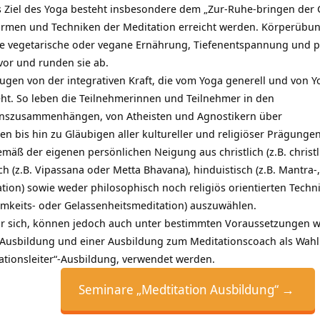
s Ziel des Yoga besteht insbesondere dem „Zur-Ruhe-bringen der G
Formen und Techniken der Meditation erreicht werden. Körperübu
e vegetarische oder vegane Ernährung, Tiefen­entspannung und po
vor und runden sie ab.
gen von der integrativen Kraft, die vom Yoga generell und von Y
ht. So leben die Teilnehmerinnen und Teilnehmer in den
enszusammenhängen, von Atheisten und Agnostikern über
 bis hin zu Gläubigen aller kultureller und religiöser Prägungen
emäß der eigenen persönlichen Neigung aus christlich (z.B. christl
h (z.B. Vipassana oder Metta Bhavana), hinduistisch (z.B. Mantra-,
tion) sowie weder philosophisch noch religiös orientierten Techn
amkeits- oder Gelassenheitsmeditation) auszuwählen.
ür sich, können jedoch auch unter bestimmten Voraussetzungen w
-Ausbildung und einer Ausbildung zum Meditationscoach als Wahl
ationsleiter“-Ausbildung, verwendet werden.
Seminare „Medtitation Ausbildung“ →