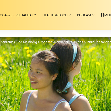
OGA & SPIRITUALITÄT
HEALTH & FOOD
PODCAST
MEI
>
Ashrams
>
Bad Meinberg
>
Yoga Vidya erweitert 2019 das Ausbildungsangeb