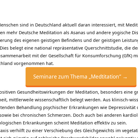
Menschen sind in Deutschland aktuell daran interessiert, mit Medi
en mehr Deutsche Meditation als Asanas und andere yogische Dis
rung des eigenen geistigen Befindens und der geistigen Leistung
ies belegt eine national repräsentative Querschnittstudie, die d
usammenarbeit mit der Gesellschaft für Konsumforschung (GfK) mi
schland vorgenommen hat.
Seminare zum Thema „Medtitation“ →
positiven Gesundheitswirkungen der Meditation, besonders eine gr
t, mittlerweile wissenschaftlich belegt werden. Aus klinisch-wiss
itenden Behandlung psychischer Erkrankungen wie Depressivität 
sowie bei chronischen Schmerzen. Doch auch bei anderen kardiol
ogischen Erkrankungen scheint Meditation effektiv zu sein.
xis verhilft zu einer Verschiebung des Gleichgewichts im
vegetat