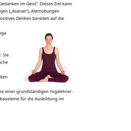
edanken im Geist“. Die­ses Ziel kann
ngen („Asanas“), Atemübungen
sitives Denken bereiten auf die
oga
. Sie
iche
iken
ie einer grundständigen Yogalehrer-
bausteine für die Ausbildung im