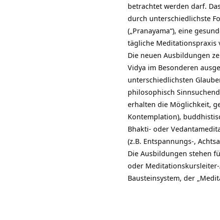
betrachtet werden darf. Da
durch unterschiedlichste 
(„Pranayama“), eine gesund
tägliche Meditationspraxis 
Die neuen Ausbildungen zeu
Vidya im Besonderen ausge
unterschiedlichsten Glaub
philosophisch Sinnsuchenden
erhalten die Möglichkeit, g
Kontemplation), buddhistisc
Bhakti- oder Vedantamedita
(z.B. Entspannungs-, Achts
Die Ausbildungen stehen f
oder Meditationskursleiter
Bausteinsystem, der „Medit