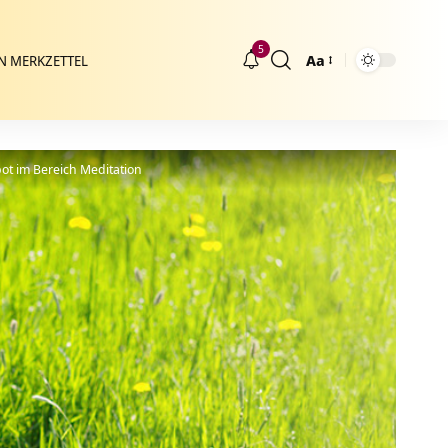
5
Aa
N MERKZETTEL
Größenänderung
ot im Bereich Meditation