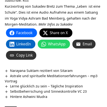
Subscribe:
RSS
Kurzvortrag von Sukadev Bretz zum Thema „
Leben
ist eine
Schule“. Dies ist eine Audio Aufnahme aus einem Satsang
im Yoga Vidya Ashram Bad Meinberg, gehalten nach der
Morgen-Meditation.
Mehr Infos zu Sukadev
Facebook
Share on X
LinkedIn
WhatsApp
Email
Copy Link
Narayana Suktam rezitiert von Sitaram
Astrale und spirituelle Meditationserfahrungen – mp3
Vortrag
Lerne glücklich zu sein – Tägliche Inspiration
Selbstbeherrschung und Sinneskontrolle VC 23
Hintere Ashwini Mudra