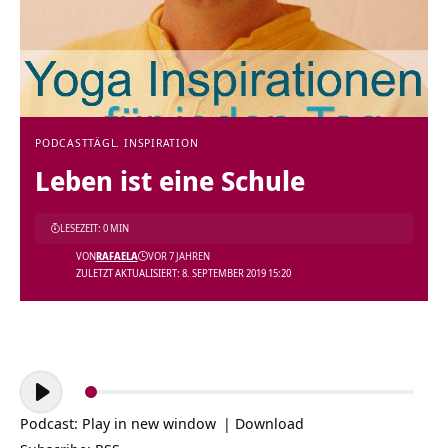
PODCAST
TÄGL. INSPIRATION
Leben ist eine Schule
LESEZEIT: 0 MIN
VON
RAFAELA
VOR 7 JAHREN
ZULETZT AKTUALISIERT: 8. SEPTEMBER 2019 15:20
Audio-
Player
Podcast:
Play in new window
|
Download