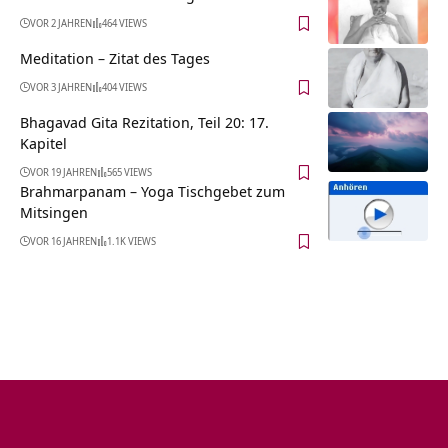
VOR 2 JAHREN
464 VIEWS
Meditation – Zitat des Tages
VOR 3 JAHREN
404 VIEWS
Bhagavad Gita Rezitation, Teil 20: 17.
Kapitel
VOR 19 JAHREN
565 VIEWS
Brahmarpanam – Yoga Tischgebet zum
Mitsingen
VOR 16 JAHREN
1.1K VIEWS