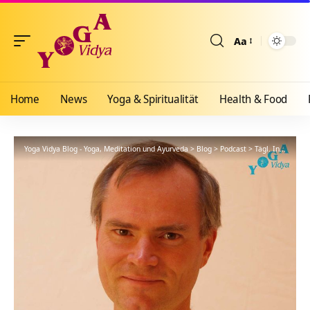
Aa
Größenänderun
Home
News
Yoga & Spiritualität
Health & Food
Yoga Vidya Blog - Yoga, Meditation und Ayurveda
>
Blog
>
Podcast
>
Tägl. Inspiration