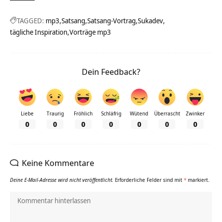
TAGGED:
mp3
Satsang
Satsang-Vortrag
Sukadev
tägliche Inspiration
Vorträge mp3
Dein Feedback?
Liebe
Traurig
Fröhlich
Schläfrig
Wütend
Überrascht
Zwinker
0
0
0
0
0
0
0
Keine Kommentare
Deine E-Mail-Adresse wird nicht veröffentlicht.
Erforderliche Felder sind mit
*
markiert.